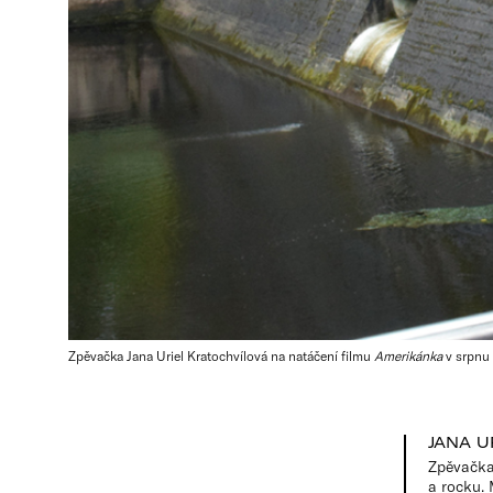
Zpěvačka Jana Uriel Kratochvílová na natáčení filmu
Amerikánka
v srpnu 
JANA U
Zpěvačka
a rocku. 