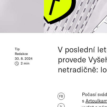
V poslední le
Tip
Redakce
provede Vyšeh
30. 8. 2024
2 min
netradičně: lo
Počasí svád
FB
s
Artoulkam
𝕏