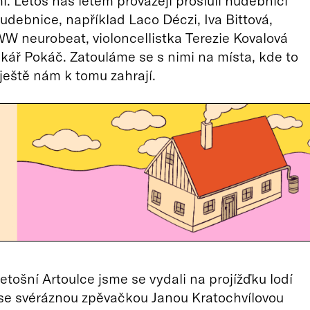
i. Letos nás létem provázejí proslulí hudebníci
hudebnice, například Laco Déczi, Iva Bittová,
 neurobeat, violoncellistka Terezie Kovalová
kář Pokáč. Zatouláme se s nimi na místa, kde to
 ještě nám k tomu zahrají.
letošní Artoulce jsme se vydali na projížďku lodí
 se svéráznou zpěvačkou Janou Kratochvílovou