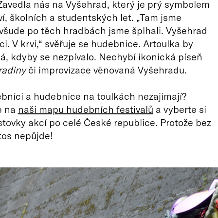
. Zavedla nás na Vyšehrad, který je prý symbolem
tví, školních a studentských let. „Tam jsme
 všude po těch hradbách jsme šplhali. Vyšehrad
i. V krvi,“ svěřuje se hudebnice. Artoulka by
á, kdyby se nezpívalo. Nechybí ikonická píseň
radiny
či improvizace věnovaná Vyšehradu.
bníci a hudebnice na toulkách nezajímají?
e na
naši mapu hudebních festivalů
a vyberte si
 stovky akcí po celé České republice. Protože bez
tos nepůjde!