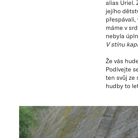
alias Uriel
jejího děts
přespávali,
máme v srdc
nebyla úpln
V stínu kap
Že vás hude
Podívejte s
ten svůj ze
hudby to le