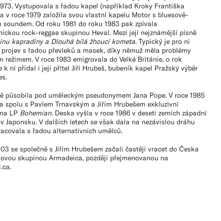
1973. Vystupovala s řadou kapel (například Kroky Františka
a v roce 1979 založila svou vlastní kapelu Motor s bluesově-
 soundem. Od roku 1981 do roku 1983 pak zpívala
ickou rock-reggae skupinou Heval. Mezi její nejznámější písně
tínu kapradiny a
Dlouhá bílá žhoucí kometa
. Typický je pro ni
í projev s řadou převleků a masek, díky němuž měla problémy
 režimem. V roce 1983 emigrovala do Velké Británie, o rok
e k ní přidal i její přítel Jiří Hrubeš, bubeník kapel Pražský výběr
es.
ě působila pod uměleckým pseudonymem Jana Pope. V roce 1985
a spolu s Pavlem Trnavským a Jiřím Hrubešem exkluzivní
 na LP
Bohemian
. Deska vyšla v roce 1986 v deseti zemích západní
v Japonsku. V dalších letech se však dala na nezávislou dráhu
acovala s řadou alternativních umělců.
03 se společně s Jiřím Hrubešem začali častěji vracet do Česka
novou skupinou Armadeica, později přejmenovanou na
.ca.