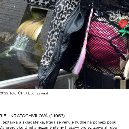
2022, foto: ČTK / Libor Zavoral
RIEL KRATOCHVÍLOVÁ (* 1953)
, textařka a skladatelka, která se věnuje hudbě na pomezí popu
Má přezdívku Uriel a nezaměnitelný hlasový projev. Zpívá zhruba