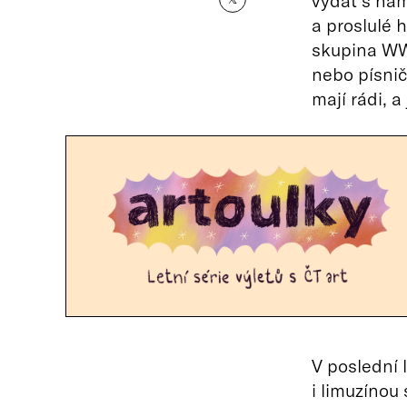
vydat s nám
a proslulé 
skupina WWW
nebo písnič
mají rádi, a
V poslední 
i limuzínou