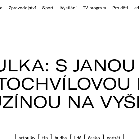
ze
Zpravodajství
Sport
iVysílání
TV program
Pro děti
e
LKA: S JANOU
TOCHVÍLOVOU 
UZÍNOU NA VY
artoulky
tip
hudba
lidé
česko
portrét