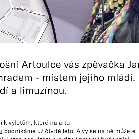
tošní Artoulce vás zpěvačka Ja
radem - místem jejího mládí.
dí a limuzínou.
í k výletům, které na artu
i
podnikáme už čtvrté léto. A vy se na ně můžete