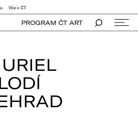
du
Vše o ČT
PROGRAM ČT ART
 URIEL
LODÍ
ŠEHRAD