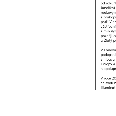
od roku 
Janečka) 
rockovým
s průkopn
patří V s
výstředn
s minulým
později s
a Žlutý p
V Londýn
podepsal
smlouvu
Evropy a 
a spolupr
V roce 20
se svou 
Illuminati