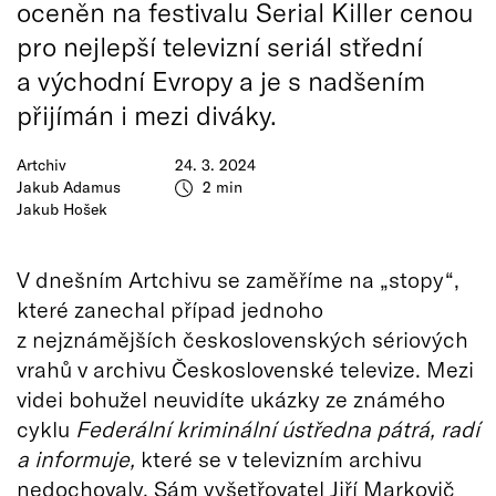
oceněn na festivalu Serial Killer cenou
pro nejlepší televizní seriál střední
a východní Evropy a je s nadšením
přijímán i mezi diváky.
Artchiv
24. 3. 2024
Jakub Adamus
2 min
Jakub Hošek
V dnešním Artchivu se zaměříme na „stopy“,
které zanechal případ jednoho
z nejznámějších československých sériových
vrahů v archivu Československé televize. Mezi
videi bohužel neuvidíte ukázky ze známého
cyklu
Federální kriminální ústředna pátrá, radí
a informuje,
které se v televizním archivu
nedochovaly. Sám vyšetřovatel
Jiří Markovič