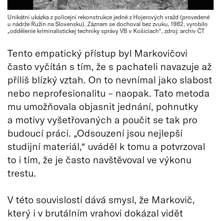
Unikátní ukázka z policejní rekonstrukce jedné z Hojerových vražd (provedené
u nádrže Ružín na Slovensku). Záznam se dochoval bez zvuku, 1982, vyrobilo
„oddělenie kriminalistickej techniky správy VB v Košiciach“, zdroj: archiv ČT
Tento empatický přístup byl Markovičovi
často vyčítán s tím, že s pachateli navazuje až
příliš blízký vztah. On to nevnímal jako slabost
nebo neprofesionalitu – naopak. Tato metoda
mu umožňovala objasnit jednání, pohnutky
a motivy vyšetřovaných a poučit se tak pro
budoucí práci. „Odsouzení jsou nejlepší
studijní materiál,“ uváděl k tomu a potvrzoval
to i tím, že je často navštěvoval ve výkonu
trestu.
V této souvislostí dává smysl, že Markovič,
který i v brutálním vrahovi dokázal vidět