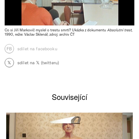
Co si Jiří Markovič myslel o trestu smrti? Ukázka z dokumentu
Absolutní trest
,
1990, režie: Václav Sklenář, zdroj: archiv ČT
FB
sdílet na facebooku
𝕏
sdílet na 𝕏 (twitteru)
Související