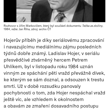
Rozhovor s Jiřím Markovičem, který byl součástí dokumentu
Tečka za zločiny
,
1984, režie: Jan Říha, zdroj: archiv ČT
Hojerův příběh je díky seriálovému zpracování
i navazujícímu mediálnímu zájmu posledních
týdnů dobře známý. Ladislav Hojer, v seriálu
přesvědčivé ztvárněný hercem Petrem
Uhlíkem, byl v listopadu roku 1984 uznán
vinným ze spáchání pěti vražd převážně dívek,
ke kterým se sám doznal, a odsouzen k trestu
smrti. Už v době rozsudku panovaly
pochybnosti o tom, zda Hojer nespáchal vražd
ještě víc, ale vzhledem k okolnostem
a obavám ze zmaření dosavadního postupu