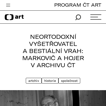
PROGRAM ČT ART
Česká televize
Zpravodajství
Sport
NEORTODOXNÍ
iVysílání
VYŠETŘOVATEL
A BESTIÁLNÍ VRAH:
TV program
MARKOVIČ A HOJER
Pro děti
V ARCHIVU ČT
edu
Vše o ČT
artchiv
historie
společnost