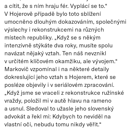
a cítit, že s ním hraju fér. Vyplácí se to.“
V Hojerově případě bylo toto sblížení
umocněno dlouhým dokazováním, společnými
výslechy i rekonstrukcemi na různých
místech republiky. „Když se s někým
intenzivně stýkáte dva roky, musíte spolu
navázat nějaký vztah. Ten náš nevznikl
v určitém klíčovém okamžiku, ale vývojem.“
Markovič vzpomínal i na některé detaily
dokreslující jeho vztah s Hojerem, které se
posléze objevily i v seriálovém zpracování.
„Když jsme se vraceli z rekonstrukce ružínské
vraždy, položil mi v autě hlavu na rameno
a usnul. Sledoval to užasle jeho slovenský
advokát a řekl mi: Kdybych to neviděl na
vlastní oči, nebudu tomu nikdy věřit.“