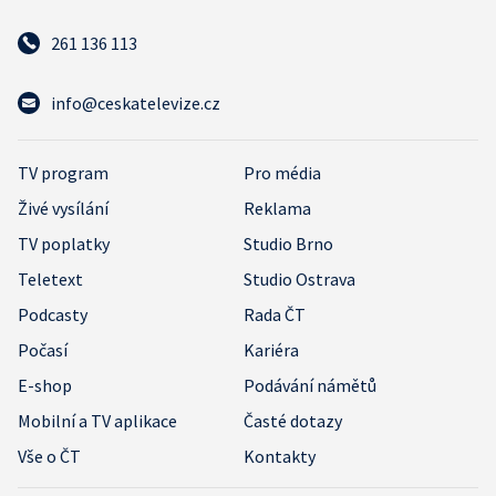
261 136 113
info@ceskatelevize.cz
TV program
Pro média
Živé vysílání
Reklama
TV poplatky
Studio Brno
Teletext
Studio Ostrava
Podcasty
Rada ČT
Počasí
Kariéra
E-shop
Podávání námětů
Mobilní a TV aplikace
Časté dotazy
Vše o ČT
Kontakty