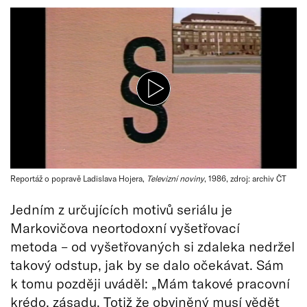
Reportáž o popravě Ladislava Hojera,
Televizní noviny
, 1986, zdroj: archiv ČT
Jedním z určujících motivů seriálu je
Markovičova neortodoxní vyšetřovací
metoda – od vyšetřovaných si zdaleka nedržel
takový odstup, jak by se dalo očekávat. Sám
k tomu později uváděl: „Mám takové pracovní
krédo, zásadu. Totiž že obviněný musí vědět