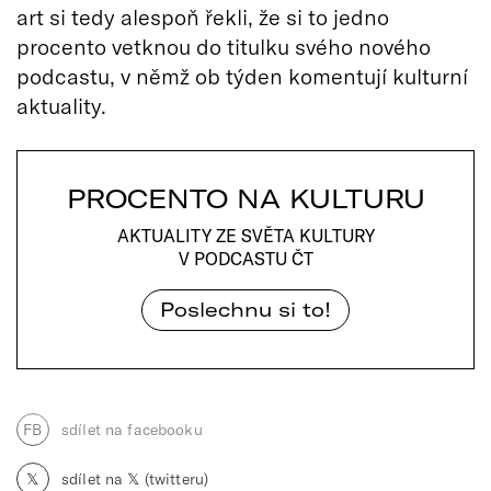
art si tedy alespoň řekli, že si to jedno
procento vetknou do titulku svého nového
podcastu, v němž ob týden komentují kulturní
aktuality.
PROCENTO NA KULTURU
AKTUALITY ZE SVĚTA KULTURY
V PODCASTU ČT
Poslechnu si to!
FB
sdílet na facebooku
𝕏
sdílet na 𝕏 (twitteru)