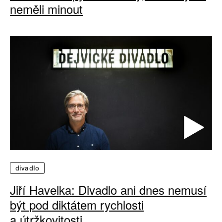
neměli minout
divadlo
Jiří Havelka: Divadlo ani dnes nemusí
být pod diktátem rychlosti
a útržkovitosti