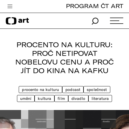
PROGRAM ČT ART
Česká televize
Zpravodajství
Sport
PROCENTO NA KULTURU:
iVysílání
PROČ NETIPOVAT
NOBELOVU CENU A PROČ
TV program
JÍT DO KINA NA KAFKU
Pro děti
edu
procento na kulturu
podcast
společnost
Vše o ČT
umění
kultura
film
divadlo
literatura