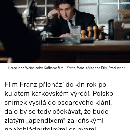
Herec Idan Weiss coby Kafka ve filmu
Franz
, foto: @Marlene Film Production
Film Franz přichází do kin rok po
kulatém kafkovském výročí. Polsko
snímek vysílá do oscarového klání,
dalo by se tedy očekávat, že bude
zlatým „apendixem“ za loňskými
nepřehlédnutelnými oslavami.