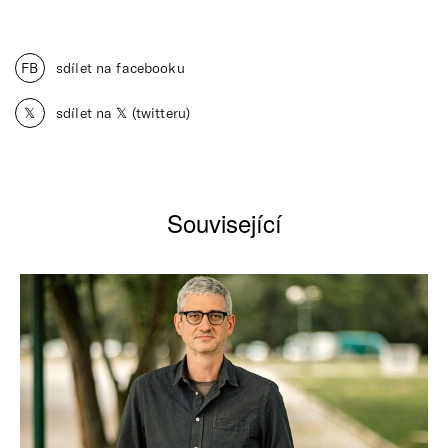
FB
sdílet na facebooku
𝕏
sdílet na 𝕏 (twitteru)
Související