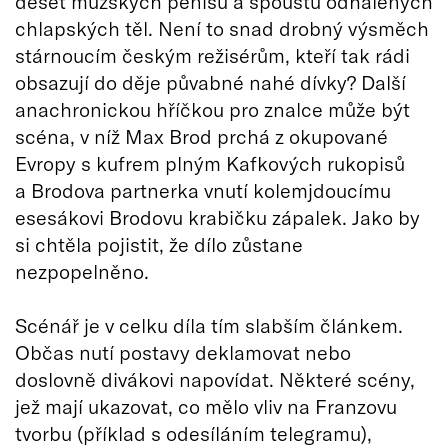
deset mužských penisů a spoustu odhalených
chlapských těl. Není to snad drobný výsměch
stárnoucím českým režisérům, kteří tak rádi
obsazují do děje půvabné nahé dívky? Další
anachronickou hříčkou pro znalce může být
scéna, v níž Max Brod prchá z okupované
Evropy s kufrem plným Kafkových rukopisů
a Brodova partnerka vnutí kolemjdoucímu
esesákovi Brodovu krabičku zápalek. Jako by
si chtěla pojistit, že dílo zůstane
nezpopelněno.
Scénář je v celku díla tím slabším článkem.
Občas nutí postavy deklamovat nebo
doslovně divákovi napovídat. Některé scény,
jež mají ukazovat, co mělo vliv na Franzovu
tvorbu (příklad s odesíláním telegramu),