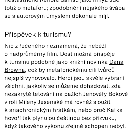
totiž o metaforu; zpodobnění nějakého švába
se s autorovým úmyslem dokonale míjí.
Příspěvek k turismu?
Nic z řečeného neznamená, že neběží
o nadprůměrný film. Dost možná přispěje
k turismu podobně jako knižní novinka
Dana
Browna
, což by metaforickému cíli tvůrců
nejspíš vyhovovalo. Herci jsou skvěle vybraní
všichni, jakkoliv se můžeme dohadovat, zda
nezakryté tetování na pažích Jenovéfy Bokové
v roli Mileny Jesenské má rovněž sloužit
k anachronickým hrátkám, nebo proč Kafka
hovoří tak plynulou češtinou bez přízvuku,
když takového výkonu zřejmě schopen nebyl.