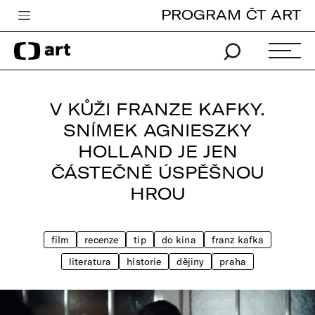
PROGRAM ČT ART
Česká televize
Zpravodajství
Sport
V KŮŽI FRANZE KAFKY.
iVysílání
SNÍMEK AGNIESZKY
HOLLAND JE JEN
TV program
ČÁSTEČNĚ ÚSPĚŠNOU
Pro děti
HROU
edu
Vše o ČT
film
recenze
tip
do kina
franz kafka
literatura
historie
dějiny
praha