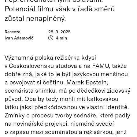
Potenciál filmu však v řadě směrů
zůstal nenaplněný.
Recenze
28. 9. 2025
Ivan Adamovič
4 min
Významná polská režisérka kdysi
v Československu studovala na FAMU, takže
dobře zná, jaké to je být jazykovou menšinou
a osvojovat si češtinu. Marek Epstein,
scenárista snímku, má po dědečkovi židovský
původ. Oba by tedy mohli mít kafkovskou
látku jaksi předkódovanou ve vlastní identitě.
Zmínky o procesu tvorby scénáře, které padly
na novinářské projekci, nicméně svědčí
o zápasu mezi scenáristou a režisérkou, jenž