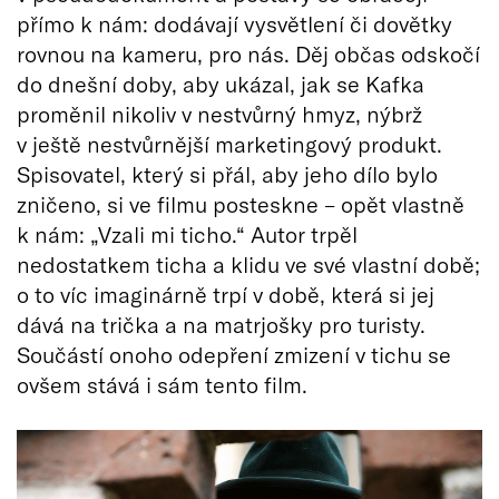
přímo k nám: dodávají vysvětlení či dovětky
rovnou na kameru, pro nás. Děj občas odskočí
do dnešní doby, aby ukázal, jak se Kafka
proměnil nikoliv v nestvůrný hmyz, nýbrž
v ještě nestvůrnější marketingový produkt.
Spisovatel, který si přál, aby jeho dílo bylo
zničeno, si ve filmu posteskne – opět vlastně
k nám: „Vzali mi ticho.“ Autor trpěl
nedostatkem ticha a klidu ve své vlastní době;
o to víc imaginárně trpí v době, která si jej
dává na trička a na matrjošky pro turisty.
Součástí onoho odepření zmizení v tichu se
ovšem stává i sám tento film.