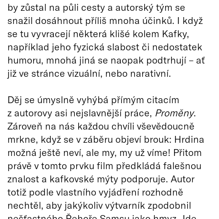
by zůstal na půli cesty a autorský tým se
snažil dosáhnout příliš mnoha účinků. I když
se tu vyvracejí některá klišé kolem Kafky,
například jeho fyzická slabost či nedostatek
humoru, mnohá jiná se naopak podtrhují – ať
již ve stránce vizuální, nebo narativní.
Děj se úmyslně vyhýbá přímým citacím
z autorovy asi nejslavnější práce,
Proměny
.
Zároveň na nás každou chvíli vševědoucně
mrkne, když se v záběru objeví brouk: Hrdina
možná ještě neví, ale my, my už víme! Přitom
právě v tomto prvku film předkládá falešnou
znalost a kafkovské mýty podporuje. Autor
totiž podle vlastního vyjádření rozhodně
nechtěl, aby jakýkoliv výtvarník zpodobnil
nešťastného Řehoře Samsu jako hmyz. Jde