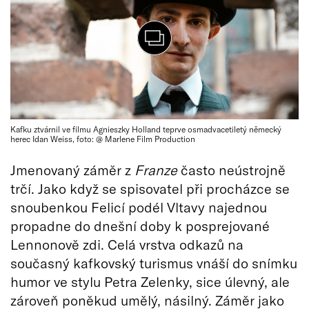
Kafku ztvárnil ve filmu Agnieszky Holland teprve osmadvacetiletý německý
herec Idan Weiss, foto: @ Marlene Film Production
Jmenovaný záměr z
Franze
často neústrojně
trčí. Jako když se spisovatel při procházce se
snoubenkou Felicí podél Vltavy najednou
propadne do dnešní doby k posprejované
Lennonově zdi. Celá vrstva odkazů na
současný kafkovský turismus vnáší do snímku
humor ve stylu Petra Zelenky, sice úlevný, ale
zároveň poněkud umělý, násilný. Záměr jako