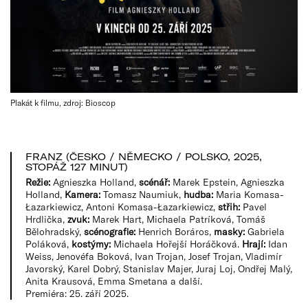
Plakát k filmu, zdroj: Bioscop
FRANZ (ČESKO / NĚMECKO / POLSKO, 2025,
STOPÁŽ 127 MINUT)
Režie:
Agnieszka Holland,
scénář:
Marek Epstein, Agnieszka
Holland,
Kamera:
Tomasz Naumiuk,
hudba:
Maria Komasa-
Łazarkiewicz, Antoni Komasa-Łazarkiewicz,
střih:
Pavel
Hrdlička,
zvuk:
Marek Hart, Michaela Patríková, Tomáš
Bělohradský,
scénografie:
Henrich Boráros,
masky:
Gabriela
Poláková,
kostýmy:
Michaela Hořejší Horáčková.
Hrají:
Idan
Weiss, Jenovéfa Boková, Ivan Trojan, Josef Trojan, Vladimír
Javorský, Karel Dobrý, Stanislav Majer, Juraj Loj, Ondřej Malý,
Anita Krausová, Emma Smetana a další.
Premiéra: 25. září 2025.