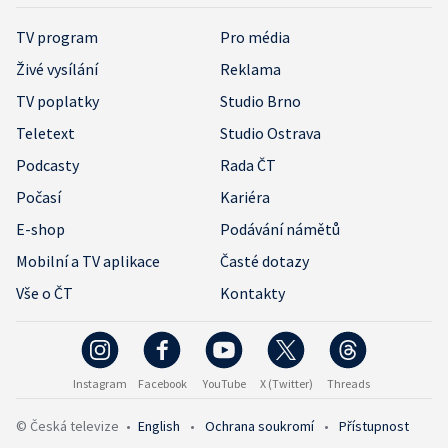
TV program
Pro média
Živé vysílání
Reklama
TV poplatky
Studio Brno
Teletext
Studio Ostrava
Podcasty
Rada ČT
Počasí
Kariéra
E-shop
Podávání námětů
Mobilní a TV aplikace
Časté dotazy
Vše o ČT
Kontakty
Instagram
Facebook
YouTube
X (Twitter)
Threads
© Česká televize
•
English
•
Ochrana soukromí
•
Přístupnost