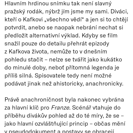
Hlavním hrdinou snímku tak není slavný
pražský rodák, nýbrž jím jsme my sami. Diváci,
kteří o Kafkovi „všechno vědí“ a jen si to chtějí
potvrdit, anebo se naopak nebrání nechat si
předložit alternativní výklad. Kdyby se film
snažil pouze do detailu přehrát epizody
z Kafkova života, nemůže to v dnešním
pohledu stačit – nelze se tvářit jako kukátko
do minulé doby, neboť přítomná legenda je
příliš silná. Spisovatele tedy není možné
podávat jinak než ahistoricky, anachronicky.
Právě anachroničnost byla nakonec vybrána
za hlavní klíč pro
Franze
. Scénář vtahuje do
příběhu divákův pohled až do té míry, že se –
jako hlavní ozvláštňující princip – občas mění
v pseudodokument a postavy se obracejí