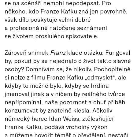
se na scénáři nemohl nepodepsat. Pro
někoho, kdo Franze Kafku zná jen povrchně,
však dílo poskytuje velmi dobré
a profesionálně natočené seznámení
se životem proslulého spisovatele.
Zároveň snímek
Franz
klade otázku: Fungoval
by, pokud by se nejednalo o život takto slavné
osoby? Domnívám se, že nikoliv. Pochopitelně
si nelze z filmu Franze Kafku „odmyslet“, ale
kdyby to možné bylo, kdyby se hrdina
jmenoval jinak a v ničem by reálného tvůrce
nepřipomínal, naše pozornost a chuť příběh
konzumovat by znatelně klesla. Ačkoliv
německý herec Idan Weiss, ztělesňující
Franze Kafku, podává vrcholný výkon
a můžeme hovořit téměř o převtělení, nestačí