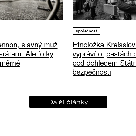
společnost
ennon, slavný muž
Etnoložka Kreisslov
arátem. Ale fotky
vypráví o „cestách
ůměrné
pod dohledem Státn
bezpečnosti
Další články