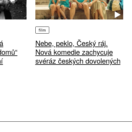
film
á
Nebe, peklo, Český ráj.
 domů“
Nová komedie zachycuje
í
svéráz českých dovolených