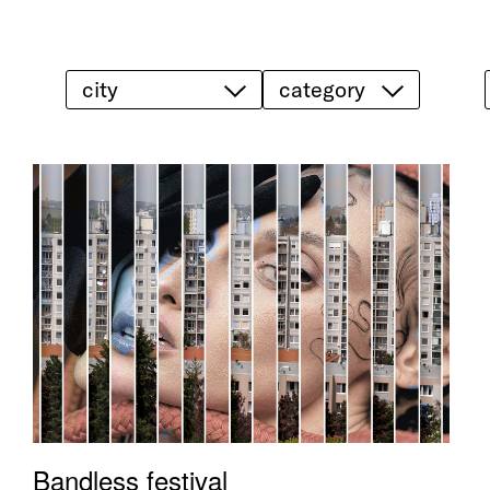
city
category
Bandless festival