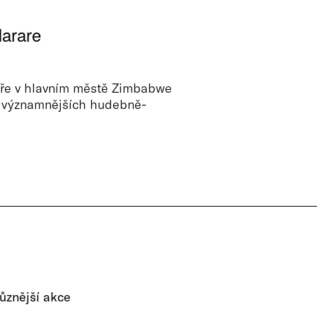
Harare
áře v hlavním městě Zimbabwe
nejvýznamnějších hudebně-
ůznější akce