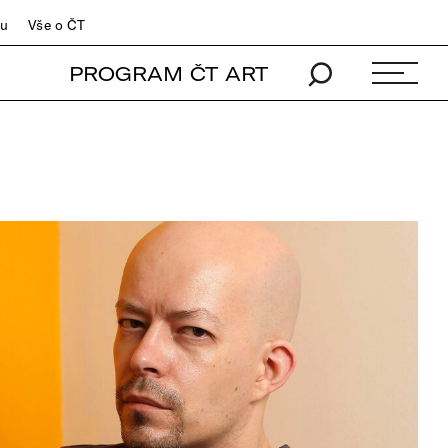
du
Vše o ČT
PROGRAM ČT ART