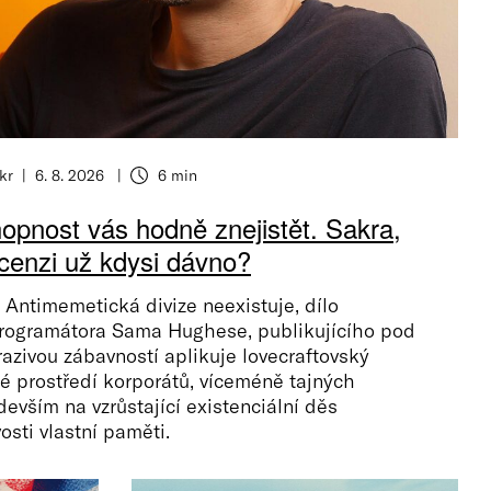
kr
6. 8. 2026
6 min
opnost vás hodně znejistět. Sakra,
ecenzi už kdysi dávno?
Antimemetická divize neexistuje, dílo
programátora Sama Hughese, publikujícího pod
ivou zábavností aplikuje lovecraftovský
 prostředí korporátů, víceméně tajných
devším na vzrůstající existenciální děs
osti vlastní paměti.