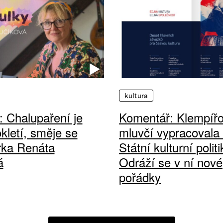
kultura
: Chalupaření je
Komentář: Klempíř
kletí, směje se
mluvčí vypracovala
orka Renáta
Státní kulturní politi
á
Odráží se v ní nové
pořádky