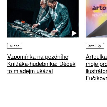
hudba
artoulky
Vzpomínka na pozdního
Artoulka
Knížáka-hudebníka: Dědek
moje pro
to mladejm ukázal
ilustrát
Fučíkov