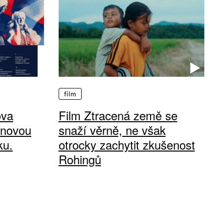
film
ova
Film Ztracená země se
 novou
snaží věrně, ne však
ku.
otrocky zachytit zkušenost
Rohingů