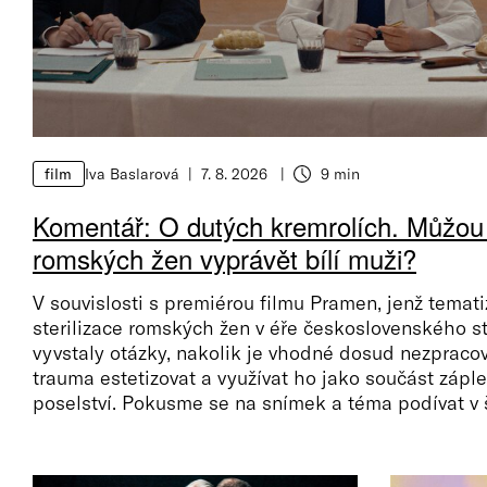
Iva Baslarová
7. 8. 2026
9 min
film
Doba čtení
Komentář: O dutých kremrolích. Můžou u
romských žen vyprávět bílí muži?
V souvislosti s premiérou filmu Pramen, jenž temat
sterilizace romských žen v éře československého st
vyvstaly otázky, nakolik je vhodné dosud nezpraco
trauma estetizovat a využívat ho jako součást zápl
poselství. Pokusme se na snímek a téma podívat v š