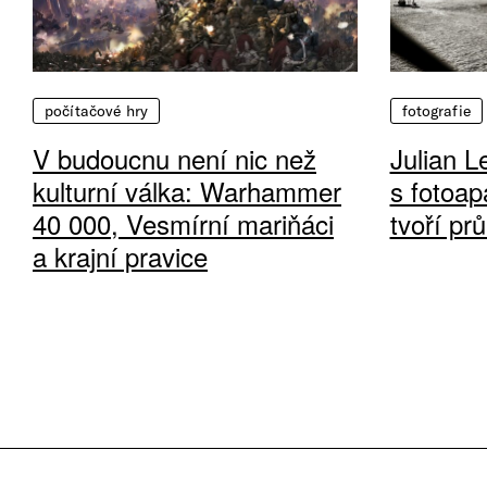
počítačové hry
fotografie
V budoucnu není nic než
Julian L
kulturní válka: Warhammer
s fotoap
40 000, Vesmírní mariňáci
tvoří pr
a krajní pravice