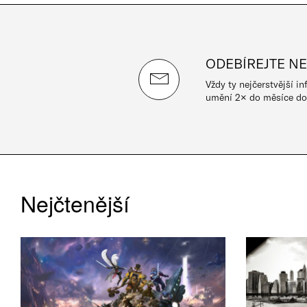
ODEBÍREJTE N
Vždy ty nejčerstvější i
umění 2× do měsíce do
Nejčtenější