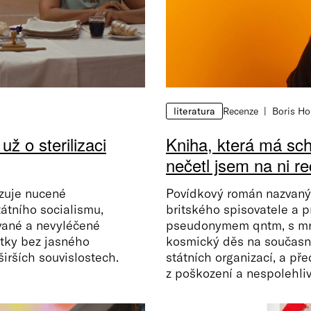
Recenze
Boris Ho
literatura
ž o sterilizaci
Kniha, která má sch
nečetl jsem na ni r
izuje nucené
Povídkový román nazvaný 
átního socialismu,
britského spisovatele a 
vané a nevyléčené
pseudonymem qntm, s mraz
etky bez jasného
kosmický děs na současné
irších souvislostech.
státních organizací, a pře
z poškození a nespolehliv