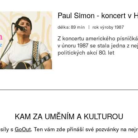
Paul Simon - koncert v 
délka: 89 min
rok výroby 1987
Z koncertu amerického písničk
v únoru 1987 se stala jedna z 
politických akcí 80. let
KAM ZA UMĚNÍM A KULTUROU
 síly s
GoOut
. Ten vám zde přináší své pozvánky na nejr