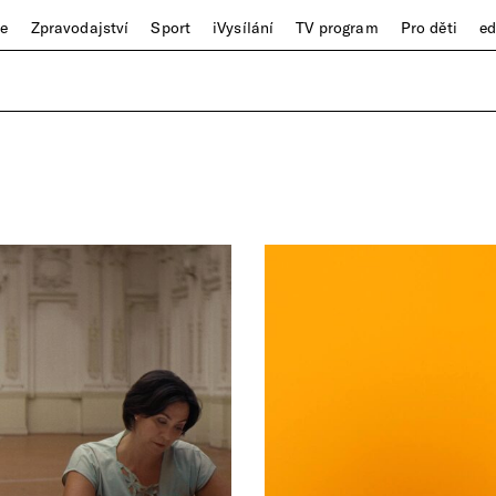
ze
Zpravodajství
Sport
iVysílání
TV program
Pro děti
e