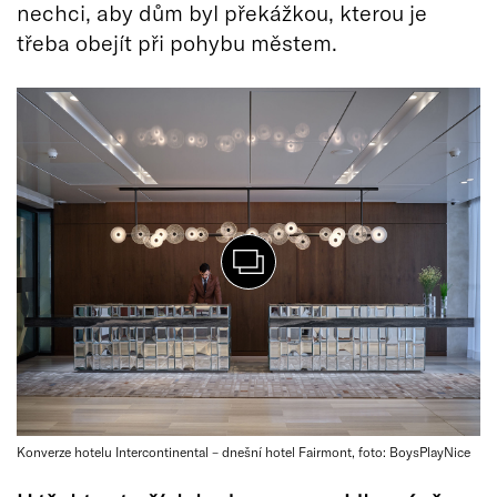
nechci, aby dům byl překážkou, kterou je
třeba obejít při pohybu městem.
Konverze hotelu Intercontinental – dnešní hotel Fairmont, foto: BoysPlayNice