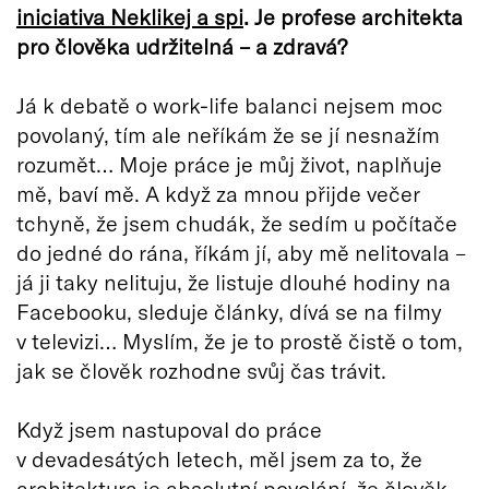
iniciativa Neklikej a spi
. Je profese architekta
pro člověka udržitelná – a zdravá?
Já k debatě o work-life balanci nejsem moc
povolaný, tím ale neříkám že se jí nesnažím
rozumět… Moje práce je můj život, naplňuje
mě, baví mě. A když za mnou přijde večer
tchyně, že jsem chudák, že sedím u počítače
do jedné do rána, říkám jí, aby mě nelitovala –
já ji taky nelituju, že listuje dlouhé hodiny na
Facebooku, sleduje články, dívá se na filmy
v televizi… Myslím, že je to prostě čistě o tom,
jak se člověk rozhodne svůj čas trávit.
Když jsem nastupoval do práce
v devadesátých letech, měl jsem za to, že
architektura je absolutní povolání, že člověk