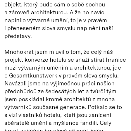
objekt, který bude sám o sobě sochou
a zároveň architekturou. A že ho navíc
naplnilo výtvarné umění, to je v pravém
i přeneseném slova smyslu naplnění naší
představy.
Mnohokrát jsem mluvil o tom, že celý náš
projekt konverze hotelu se snaží stírat hranice
mezi výtvarným uměním a architekturou, jde
o Gesamtkunstwerk v pravém slova smyslu.
Navázali jsme na výjimečnou práci našich
předchůdců ze šedesátých let a tvůrčí tým
jsem poskládal kromě architektů z mnoha
výtvarníků současné generace. Potkalo se to
s vizí vlastníků hotelu, kteří jsou zanícení
sběratelé umění a myšlence fandili. Celý
hotel, zejména hotelové přízemí, jsme