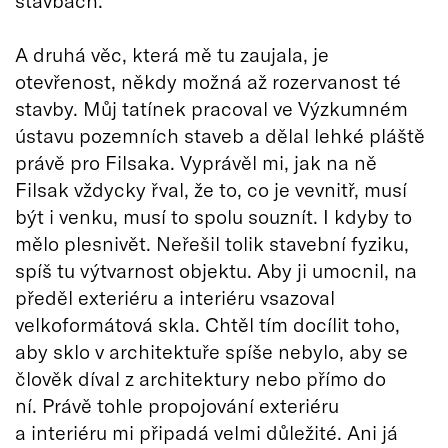
stavbách.
A druhá věc, která mě tu zaujala, je
otevřenost, někdy možná až rozervanost té
stavby. Můj tatínek pracoval ve Výzkumném
ústavu pozemních staveb a dělal lehké pláště
právě pro Filsaka. Vyprávěl mi, jak na ně
Filsak vždycky řval, že to, co je vevnitř, musí
být i venku, musí to spolu souznít. I kdyby to
mělo plesnivět. Neřešil tolik stavební fyziku,
spíš tu výtvarnost objektu. Aby ji umocnil, na
předěl exteriéru a interiéru vsazoval
velkoformátová skla. Chtěl tím docílit toho,
aby sklo v architektuře spíše nebylo, aby se
člověk díval z architektury nebo přímo do
ní. Právě tohle propojování exteriéru
a interiéru mi připadá velmi důležité. Ani já