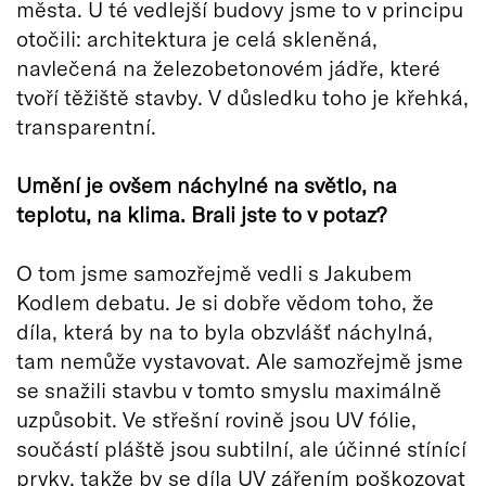
města. U té vedlejší budovy jsme to v principu
otočili: architektura je celá skleněná,
navlečená na železobetonovém jádře, které
tvoří těžiště stavby. V důsledku toho je křehká,
transparentní.
Umění je ovšem náchylné na světlo, na
teplotu, na klima. Brali jste to v potaz?
O tom jsme samozřejmě vedli s Jakubem
Kodlem debatu. Je si dobře vědom toho, že
díla, která by na to byla obzvlášť náchylná,
tam nemůže vystavovat. Ale samozřejmě jsme
se snažili stavbu v tomto smyslu maximálně
uzpůsobit. Ve střešní rovině jsou UV fólie,
součástí pláště jsou subtilní, ale účinné stínící
prvky, takže by se díla UV zářením poškozovat