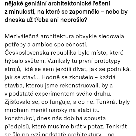
nějaké geniální architektonické řešení
z minulosti, na které se zapomnělo – nebo by
dneska už třeba ani neprošlo?
Meziválečná architektura obvykle sledovala
potřeby a ambice společnosti.
Československá republika bylo místo, které
hýbalo světem. Vznikaly tu první prototypy
strojů, lidé se sem jezdili dívat, jak se podniká,
jak se staví… Hodně se zkoušelo – každá
stavba, kterou jsme rekonstruovali, byla
v podstatě experimentem svého druhu.
Zjišťovalo se, co funguje, a co ne. Tenkrát byly
mnohem menší nároky na stabilitu
konstrukcí, dnes nás dobíhá spousta
předpisů, které musíme brát v potaz. Tenkrát
se šlo po ryzí podstatě architektury – po