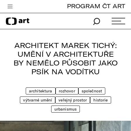
PROGRAM ČT ART
Česká televize
Zpravodajství
Sport
ARCHITEKT MAREK TICHÝ:
iVysílání
UMĚNÍ V ARCHITEKTUŘE
BY NEMĚLO PŮSOBIT JAKO
TV program
PSÍK NA VODÍTKU
Pro děti
edu
architektura
rozhovor
společnost
Vše o ČT
výtvarné umění
veřejný prostor
historie
urbanismus