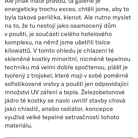
Ale jinak máte pravdu, ta galerie je
energeticky trochu exces, chtěli jsme, aby to
byla taková perlička, klenot. Ale nutno myslet
na to, že tu nestojí jako osamocený dům
v poušti, je součástí celého hotelového
komplexu, na němž jsme ušetřili tisíce
kilowattů. V tomto ohledu je chlazení té
skleněné kostky minoritní, nicméně tepelnou
techniku má velmi dobře spočtenou, plášť je
tvořený z trojskel, které mají v sobě poměrně
sofistikované vrstvy a pouští jen odpovídající
množství UV záření a tepla. Železobetonové
jádro té kostky se navíc uvnitř stavby chová
jako chladič, anebo radiátor, koncepce
využívá velké tepelné setrvačnosti tohoto
materiálu.