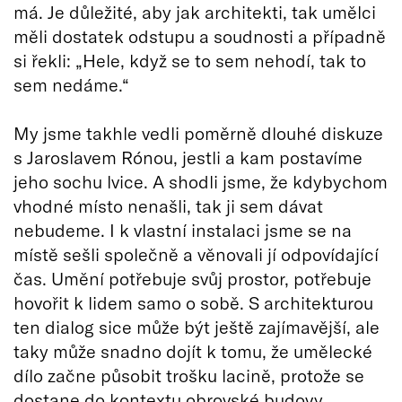
má. Je důležité, aby jak architekti, tak umělci
měli dostatek odstupu a soudnosti a případně
si řekli: „Hele, když se to sem nehodí, tak to
sem nedáme.“
My jsme takhle vedli poměrně dlouhé diskuze
s Jaroslavem Rónou, jestli a kam postavíme
jeho sochu lvice. A shodli jsme, že kdybychom
vhodné místo nenašli, tak ji sem dávat
nebudeme. I k vlastní instalaci jsme se na
místě sešli společně a věnovali jí odpovídající
čas. Umění potřebuje svůj prostor, potřebuje
hovořit k lidem samo o sobě. S architekturou
ten dialog sice může být ještě zajímavější, ale
taky může snadno dojít k tomu, že umělecké
dílo začne působit trošku lacině, protože se
dostane do kontextu obrovské budovy.