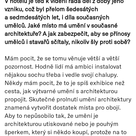
V hotelu je teď k vidění řada děl z doby jeho
vzniku, což byl přelom šedesátých
a sedmdesátých let, i díla současných
umělců. Jaké místo má umění v současné
architektuře? A jak zabezpečit, aby se přínosy
umělců i stavařů sčítaly, nikoliv šly proti sobě?
Mám pocit, že se tomu věnuje větší a větší
pozornost. Hodně lidí má ambici instalovat
nějakou sochu třeba i vedle svojí chalupy.
Někdy mám pocit, že to je spíš exhibice než
cesta, jak výtvarné umění s architekturou
propojit. Skutečné prolnutí umění architektury
znamená vytvořit dostatek místa pro obojí.
Aby to nepůsobilo tak, že umění je
architekturou utiskované nebo je pouhým
šperkem, který si někdo koupí, protože na to