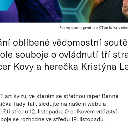
Podívejte se na první kolo ČT art kvízu, v něm
ní oblíbené vědomostní soutě
ole souboje o ovládnutí tří str
ncer Kovy a herečka Kristýna L
ČT art kvízu, ve kterém se střetnou raper Renne
čka Tady Tali, sledujte na našem webu a
říští středu 12. listopadu. O celkovém vítězství
boje se rozhodne ve středu 19. listopadu.