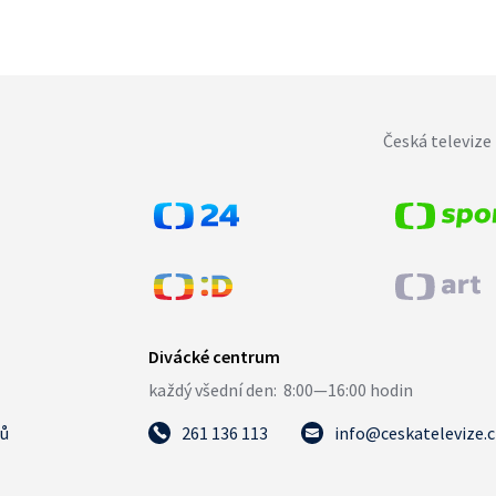
Česká televize 
tů
261 136 113
info@ceskatelevize.