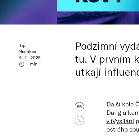
Podzimní vydá
Tip
Redakce
tu. V prvním k
5. 11. 2025
1 min
utkají influe
Další kolo 
FB
Dang a komi
v iVysílání
p
𝕏
ostrého sou