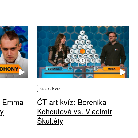
čt art kvíz
u: Emma
ČT art kvíz: Berenika
y
Kohoutová vs. Vladimír
Škultéty