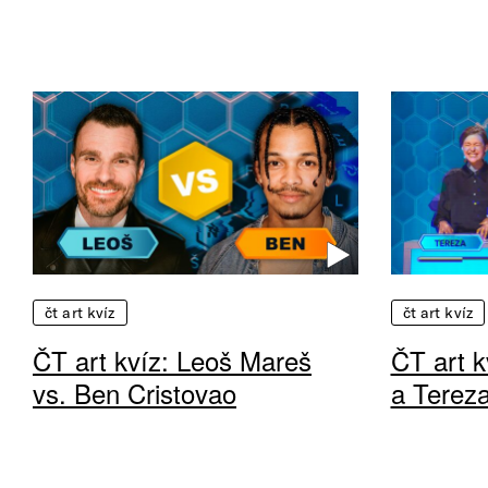
čt art kvíz
čt art kvíz
ČT art kvíz: Leoš Mareš
ČT art k
vs. Ben Cristovao
a Terez