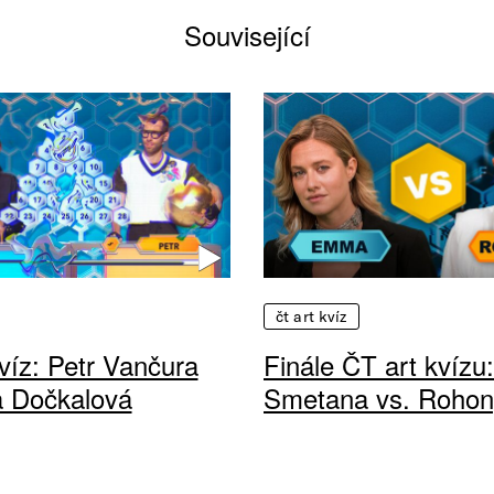
Související
čt art kvíz
víz: Petr Vančura
Finále ČT art kvíz
a Dočkalová
Smetana vs. Rohon