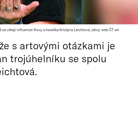
ž se utkají influencer Kovy a herečka Kristýna Leichtová, zdroj: web ČT art
že s artovými otázkami je
an trojúhelníku se spolu
eichtová.