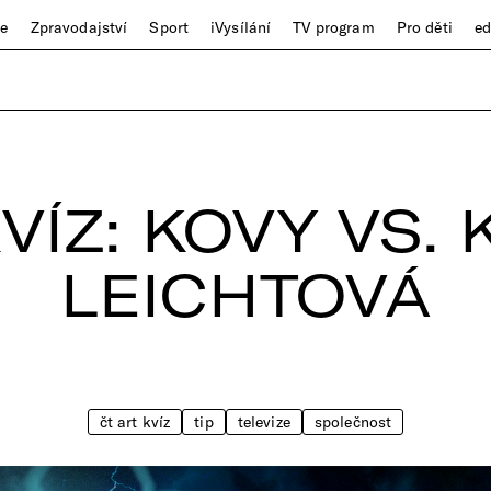
ze
Zpravodajství
Sport
iVysílání
TV program
Pro děti
e
VÍZ: KOVY VS.
LEICHTOVÁ
čt art kvíz
tip
televize
společnost