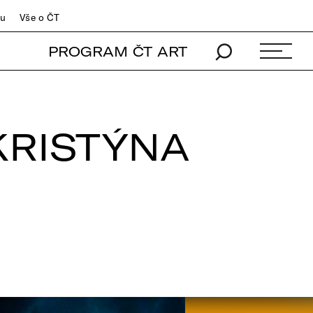
du
Vše o ČT
PROGRAM ČT ART
 KRISTÝNA