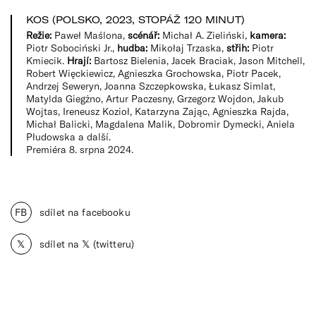
KOS (POLSKO, 2023, STOPÁŽ 120 MINUT)
Režie:
Paweł Maślona,
scénář:
Michał A. Zieliński,
kamera:
Piotr Sobociński Jr.,
hudba:
Mikołaj Trzaska,
střih:
Piotr
Kmiecik.
Hrají:
Bartosz Bielenia, Jacek Braciak, Jason Mitchell,
Robert Więckiewicz, Agnieszka Grochowska, Piotr Pacek,
Andrzej Seweryn, Joanna Szczepkowska, Łukasz Simlat,
Matylda Giegżno, Artur Paczesny, Grzegorz Wojdon, Jakub
Wojtas, Ireneusz Kozioł, Katarzyna Zając, Agnieszka Rajda,
Michał Balicki, Magdalena Malik, Dobromir Dymecki, Aniela
Płudowska a další.
Premiéra 8. srpna 2024.
FB
sdílet na facebooku
𝕏
sdílet na 𝕏 (twitteru)