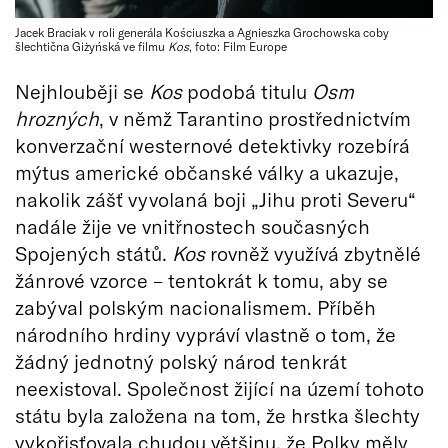
Jacek Braciak v roli generála Kościuszka a Agnieszka Grochowska coby
šlechtična Giżyńská ve filmu
Kos
, foto: Film Europe
Nejhlouběji se
Kos
podobá titulu
Osm
hrozných
, v němž Tarantino prostřednictvím
konverzační westernové detektivky rozebírá
mýtus americké občanské války a ukazuje,
nakolik zášť vyvolaná boji „Jihu proti Severu“
nadále žije ve vnitřnostech současných
Spojených států.
Kos
rovněž využívá zbytnělé
žánrové vzorce – tentokrát k tomu, aby se
zabýval polským nacionalismem. Příběh
národního hrdiny vypráví vlastně o tom, že
žádný jednotný polský národ tenkrát
neexistoval. Společnost žijící na území tohoto
státu byla založena na tom, že hrstka šlechty
vykořisťovala chudou většinu, že Polky měly