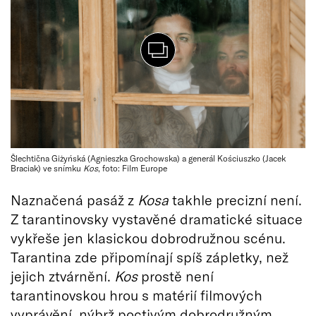
Šlechtična Giżyńská (Agnieszka Grochowska) a generál Kościuszko (Jacek
Braciak) ve snímku
Kos
, foto: Film Europe
Naznačená pasáž z
Kosa
takhle precizní není.
Z tarantinovsky vystavěné dramatické situace
vykřeše jen klasickou dobrodružnou scénu.
Tarantina zde připomínají spíš zápletky, než
jejich ztvárnění.
Kos
prostě není
tarantinovskou hrou s matérií filmových
vyprávění, nýbrž poctivým dobrodružným