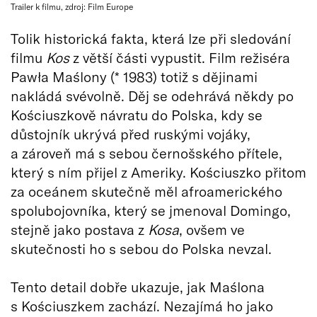
Trailer k filmu, zdroj: Film Europe
Tolik historická fakta, která lze při sledování
filmu
Kos
z větší části vypustit. Film režiséra
Pawła Maślony (* 1983) totiž s dějinami
nakládá svévolně. Děj se odehrává někdy po
Kościuszkově návratu do Polska, kdy se
důstojník ukrývá před ruskými vojáky,
a zároveň má s sebou černošského přítele,
který s ním přijel z Ameriky. Kościuszko přitom
za oceánem skutečně měl afroamerického
spolubojovníka, který se jmenoval Domingo,
stejně jako postava z
Kosa
, ovšem ve
skutečnosti ho s sebou do Polska nevzal.
Tento detail dobře ukazuje, jak Maślona
s Kościuszkem zachází. Nezajímá ho jako