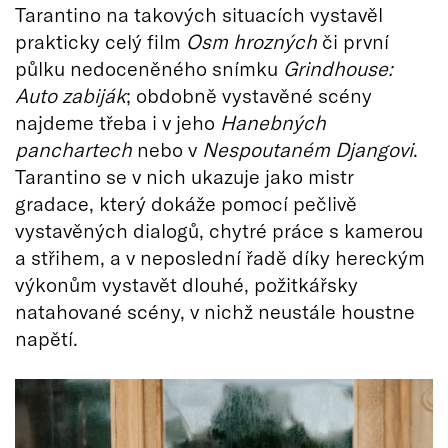
Tarantino na takových situacích vystavěl
prakticky celý film
Osm hrozných
či první
půlku nedoceněného snímku
Grindhouse:
Auto zabiják
; obdobně vystavěné scény
najdeme třeba i v jeho
Hanebných
panchartech
nebo v
Nespoutaném Djangovi
.
Tarantino se v nich ukazuje jako mistr
gradace, který dokáže pomocí pečlivě
vystavěných dialogů, chytré práce s kamerou
a střihem, a v neposlední řadě díky hereckým
výkonům vystavět dlouhé, požitkářsky
natahované scény, v nichž neustále houstne
napětí.