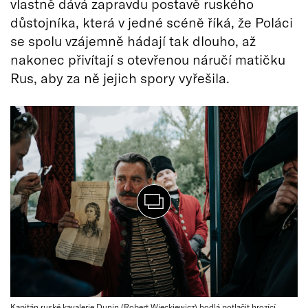
vlastně dává zapravdu postavě ruského
důstojníka, která v jedné scéně říká, že Poláci
se spolu vzájemně hádají tak dlouho, až
nakonec přivítají s otevřenou náručí matičku
Rus, aby za ně jejich spory vyřešila.
Kapitán ruské kavalerie Dunin (Robert Więckiewicz) hodlá potlačit hrozící