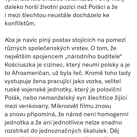
daleko horší životní pozici než Poláci a že
i mezi šlechtou neustále docházelo ke
konfliktům.
Kos
je navíc plný postav stojících na pomezí
různých společenských vrstev. O tom, že
největším spojencem „národního buditele“
Kościuszka je cizinec, který neumí polsky a je
to Afroameričan, už byla řeč. Kromě toho tady
vystupuje žena pracující jako vozka, velitel
ruské vojenské jednotky, který je poloviční
Polák, nebo nemanželský syn šlechtice žijící
mezi venkovany. Mikrosvět filmu znovu
a znovu připomíná, že národ není homogenní
jednotka a že ani jednotlivce nelze snadno
rozstrkat do jednoznačných škatulek. Děj