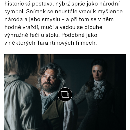
historická postava, nýbrž spíše jako národní
symbol. Snímek se neustále vrací k myšlence
národa a jeho smyslu – a při tom se v něm
hodně vraždí, mučí a vedou se dlouhé
výhružné řeči u stolu. Podobně jako
v některých Tarantinových filmech.