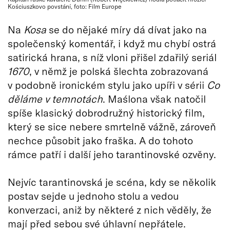
Kościuszkovo povstání, foto: Film Europe
Na
Kosa
se do nějaké míry dá dívat jako na
společenský komentář, i když mu chybí ostrá
satirická hrana, s níž vloni přišel zdařilý seriál
1670
, v němž je polská šlechta zobrazovaná
v podobně ironickém stylu jako upíři v sérii
Co
děláme v temnotách
. Maślona však natočil
spíše klasický dobrodružný historický film,
který se sice nebere smrtelně vážně, zároveň
nechce působit jako fraška. A do tohoto
rámce patří i další jeho tarantinovské ozvěny.
Nejvíc tarantinovská je scéna, kdy se několik
postav sejde u jednoho stolu a vedou
konverzaci, aniž by některé z nich věděly, že
mají před sebou své úhlavní nepřátele.