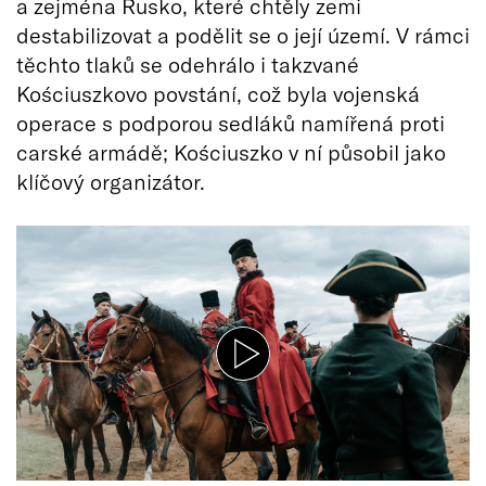
a zejména Rusko, které chtěly zemi
destabilizovat a podělit se o její území. V rámci
těchto tlaků se odehrálo i takzvané
Kościuszkovo povstání, což byla vojenská
operace s podporou sedláků namířená proti
carské armádě; Kościuszko v ní působil jako
klíčový organizátor.