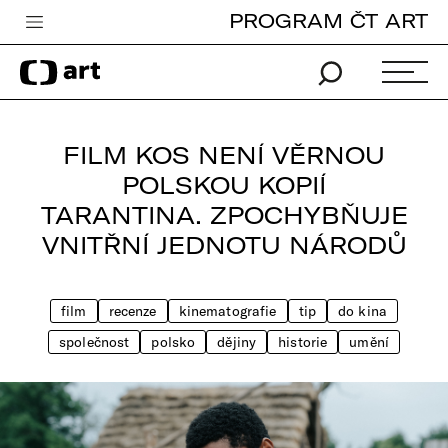
PROGRAM ČT ART
Česká televize
Zpravodajství
Sport
FILM KOS NENÍ VĚRNOU
iVysílání
POLSKOU KOPIÍ
TARANTINA. ZPOCHYBŇUJE
TV program
VNITŘNÍ JEDNOTU NÁRODŮ
Pro děti
edu
film
recenze
kinematografie
tip
do kina
Vše o ČT
společnost
polsko
dějiny
historie
umění