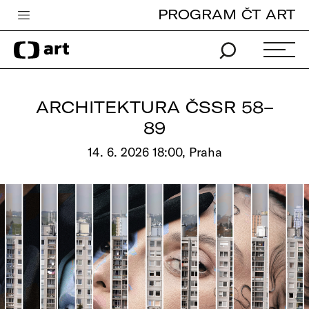
PROGRAM ČT ART
Česká televize
Zpravodajství
Sport
ARCHITEKTURA ČSSR 58–
iVysílání
89
TV program
14. 6. 2026 18:00, Praha
Pro děti
edu
Vše o ČT