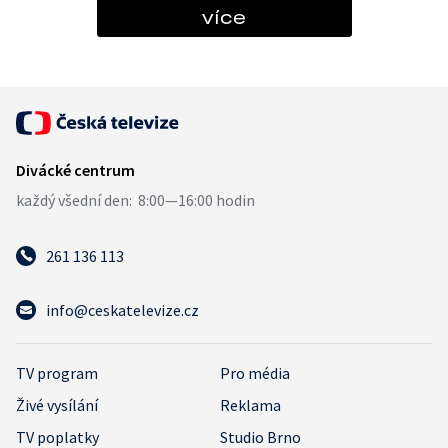
více
261 136 113
info@ceskatelevize.cz
TV program
Pro média
Živé vysílání
Reklama
TV poplatky
Studio Brno