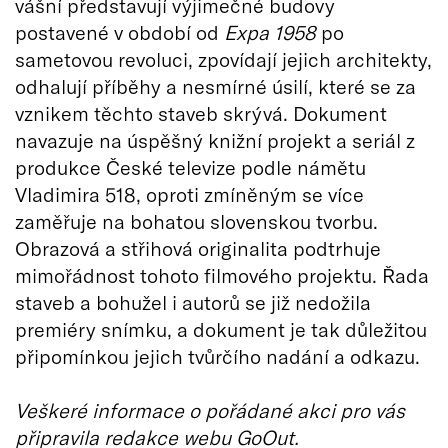
vášní představují výjimečné budovy
postavené v období od
Expa 1958
po
sametovou revoluci, zpovídají jejich architekty,
odhalují příběhy a nesmírné úsilí, které se za
vznikem těchto staveb skrývá. Dokument
navazuje na úspěšný knižní projekt a seriál z
produkce České televize podle námětu
Vladimira 518, oproti zmíněným se více
zaměřuje na bohatou slovenskou tvorbu.
Obrazová a střihová originalita podtrhuje
mimořádnost tohoto filmového projektu. Řada
staveb a bohužel i autorů se již nedožila
premiéry snímku, a dokument je tak důležitou
připomínkou jejich tvůrčího nadání a odkazu.
Veškeré informace o pořádané akci pro vás
připravila redakce webu GoOut.