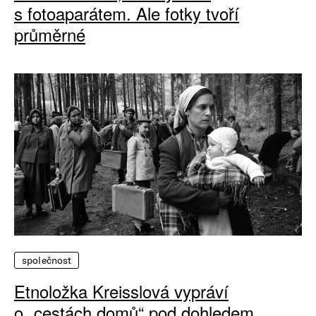
s fotoaparátem. Ale fotky tvoří
průměrné
společnost
Etnoložka Kreisslová vypráví
o „cestách domů“ pod dohledem