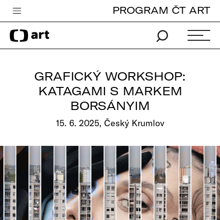
PROGRAM ČT ART
Česká televize
Zpravodajství
Sport
GRAFICKÝ WORKSHOP:
iVysílání
KATAGAMI S MARKEM
BORSÁNYIM
TV program
15. 6. 2025, Český Krumlov
Pro děti
edu
Vše o ČT