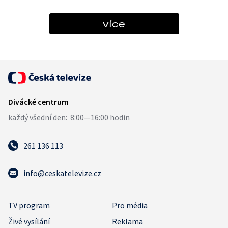
více
261 136 113
info@ceskatelevize.cz
TV program
Pro média
Živé vysílání
Reklama