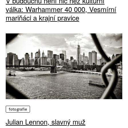
V budoucnu není nic než kulturní
válka: Warhammer 40 000, Vesmírní
mariňáci a krajní pravice
fotografie
Julian Lennon, slavný muž