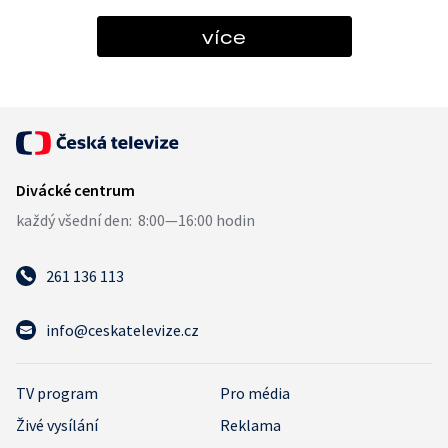
více
261 136 113
info@ceskatelevize.cz
TV program
Pro média
Živé vysílání
Reklama