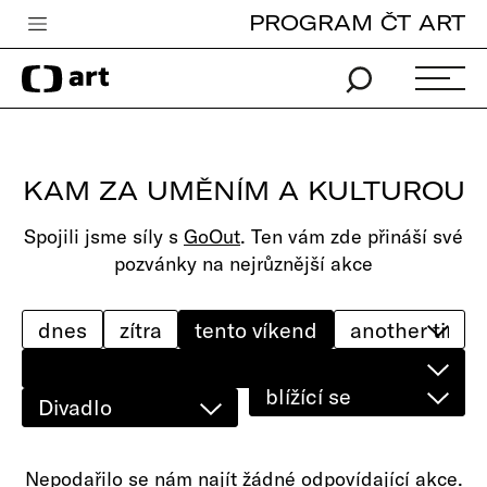
PROGRAM ČT ART
Česká televize
Zpravodajství
Sport
KAM ZA UMĚNÍM A KULTUROU
iVysílání
Spojili jsme síly s
GoOut
. Ten vám zde přináší své
TV program
pozvánky na nejrůznější akce
Pro děti
edu
dnes
zítra
tento víkend
Vše o ČT
blížící se
Divadlo
Nepodařilo se nám najít žádné odpovídající akce.