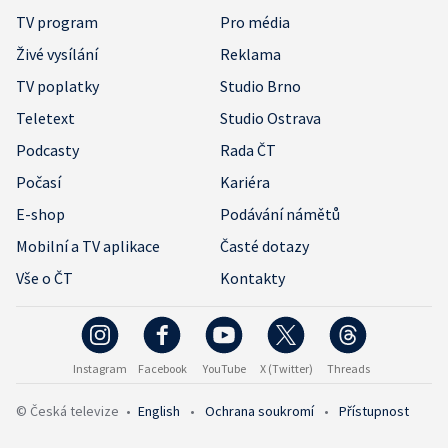
TV program
Pro média
Živé vysílání
Reklama
TV poplatky
Studio Brno
Teletext
Studio Ostrava
Podcasty
Rada ČT
Počasí
Kariéra
E-shop
Podávání námětů
Mobilní a TV aplikace
Časté dotazy
Vše o ČT
Kontakty
Instagram
Facebook
YouTube
X (Twitter)
Threads
© Česká televize
•
English
•
Ochrana soukromí
•
Přístupnost