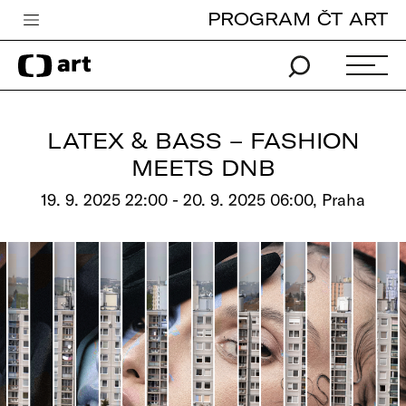
PROGRAM ČT ART
Česká televize
Zpravodajství
Sport
LATEX & BASS – FASHION
iVysílání
MEETS DNB
TV program
19. 9. 2025 22:00 - 20. 9. 2025 06:00, Praha
Pro děti
edu
Vše o ČT