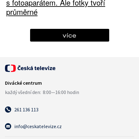
s fotoaparátem. Ale fotky tvoří
průměrné
více
261 136 113
info@ceskatelevize.cz