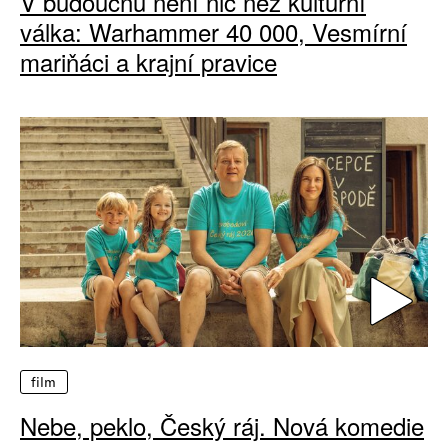
V budoucnu není nic než kulturní
válka: Warhammer 40 000, Vesmírní
mariňáci a krajní pravice
film
Nebe, peklo, Český ráj. Nová komedie