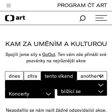
PROGRAM ČT ART
Česká televize
Zpravodajství
Sport
KAM ZA UMĚNÍM A KULTUROU
iVysílání
Spojili jsme síly s
GoOut
. Ten vám zde přináší své
TV program
pozvánky na nejrůznější akce
Pro děti
edu
dnes
zítra
tento víkend
Vše o ČT
blížící se
Koncerty
Nepodařilo se nám najít žádné odpovídající akce.