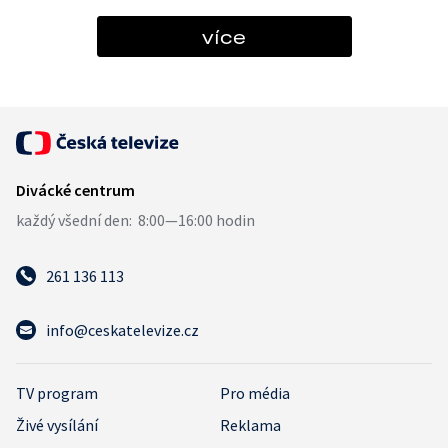
více
261 136 113
info@ceskatelevize.cz
TV program
Pro média
Živé vysílání
Reklama