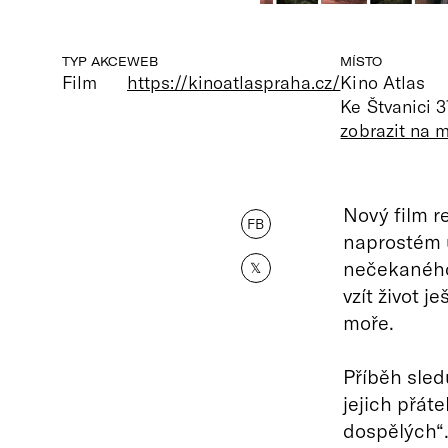
TYP AKCE
WEB
MÍSTO
Film
https://kinoatlaspraha.cz/
Kino Atlas
Ke Štvanici 3
zobrazit na 
Nový film r
FB
naprostém 
nečekaného 
𝕏
vzít život 
moře.
Příběh sled
jejich přáte
dospělých“.