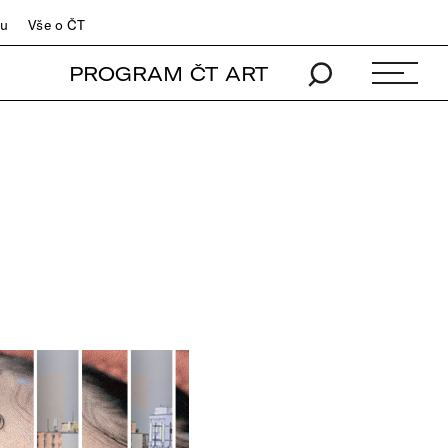
du
Vše o ČT
PROGRAM ČT ART