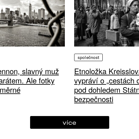
společnost
ennon, slavný muž
Etnoložka Kreisslov
arátem. Ale fotky
vypráví o „cestách
ůměrné
pod dohledem Státn
bezpečnosti
více