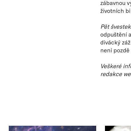
zábavnou vý
životních bi
Pět švestek
odpuštění a
divácký záž
není pozdě 
Veškeré inf
redakce we