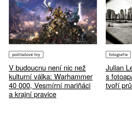
počítačové hry
fotografie
V budoucnu není nic než
Julian L
kulturní válka: Warhammer
s fotoap
40 000, Vesmírní mariňáci
tvoří pr
a krajní pravice