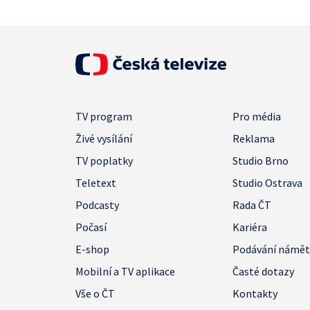
TV program
Pro média
Živé vysílání
Reklama
TV poplatky
Studio Brno
Teletext
Studio Ostrava
Podcasty
Rada ČT
Počasí
Kariéra
E-shop
Podávání námě
Mobilní a TV aplikace
Časté dotazy
Vše o ČT
Kontakty