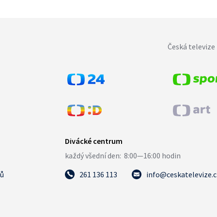
Česká televize 
tů
261 136 113
info@ceskatelevize.