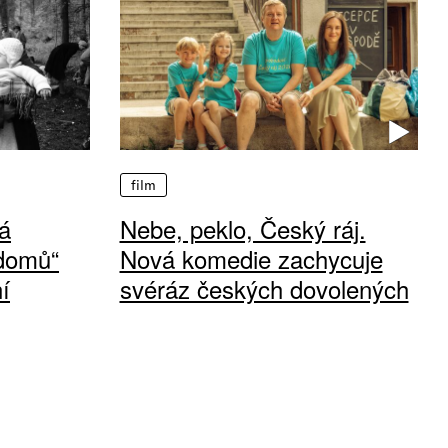
film
á
Nebe, peklo, Český ráj.
 domů“
Nová komedie zachycuje
í
svéráz českých dovolených