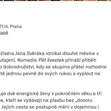
71/4, Praha
mapě
ežiséra Jana Svěráka vznikal dlouhé měsíce v
utajení. Komedie
Pět švestek
přináší příběh
dobrodružství, kdy se skupina přátel rozhodne
ještě jednou pevně do svých rukou a vyplout na
uje dvě energické ženy v pokročilém věku a tři
le, kteří se vydávají na plavbu bez „dozoru
 Jejich cesta se postupně mění v dojemnou i