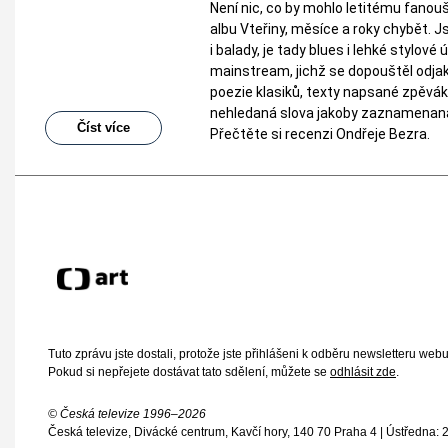
Není nic, co by mohlo letitému fanouš
albu Vteřiny, měsíce a roky chybět. J
i balady, je tady blues i lehké stylov
mainstream, jichž se dopouštěl odja
poezie klasiků, texty napsané zpěvákov
nehledaná slova jakoby zaznamenaná 
Číst více
Přečtěte si recenzi Ondřeje Bezra.
Tuto zprávu jste dostali, protože jste přihlášeni k odběru newsletteru web
Pokud si nepřejete dostávat tato sdělení, můžete se
odhlásit zde
.
© Česká televize 1996–2026
Česká televize, Divácké centrum, Kavčí hory, 140 70 Praha 4 | Ústředna: 