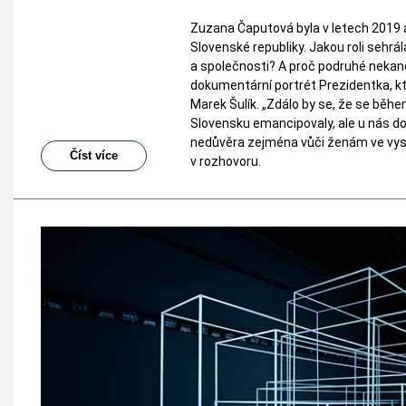
Zuzana Čaputová byla v letech 2019 
Slovenské republiky. Jakou roli sehrál
a společnosti? A proč podruhé nekand
dokumentární portrét Prezidentka, kte
Marek Šulík. „Zdálo by se, že se bě
Slovensku emancipovaly, ale u nás do
nedůvěra zejména vůči ženám ve vyso
Číst více
v rozhovoru.