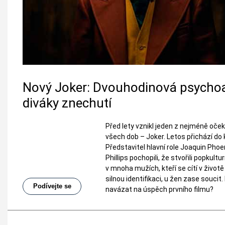
Nový Joker: Dvouhodinová psycho
diváky znechutí
Před lety vznikl jeden z nejméně oč
všech dob – Joker. Letos přichází do 
Představitel hlavní role Joaquin Phoe
Phillips pochopili, že stvořili popkult
v mnoha mužích, kteří se cítí v život
silnou identifikaci, u žen zase soucit
Podívejte se
navázat na úspěch prvního filmu?