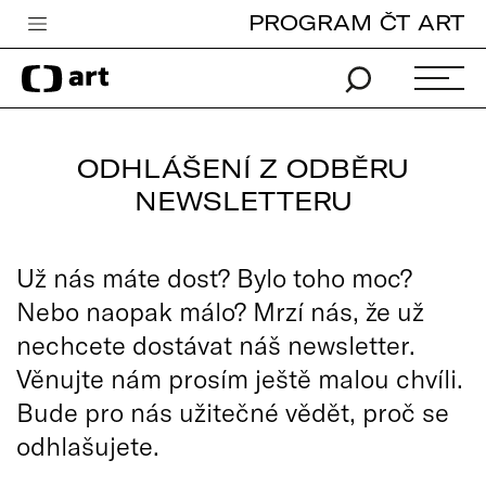
PROGRAM ČT ART
Česká televize
Zpravodajství
Sport
ODHLÁŠENÍ Z ODBĚRU
iVysílání
NEWSLETTERU
TV program
Už nás máte dost? Bylo toho moc?
Pro děti
Nebo naopak málo? Mrzí nás, že už
edu
nechcete dostávat náš newsletter.
Vše o ČT
Věnujte nám prosím ještě malou chvíli.
Bude pro nás užitečné vědět, proč se
odhlašujete.