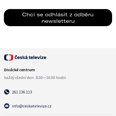
261 136 113
info@ceskatelevize.cz