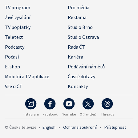
TV program
Pro média
Živé vysílání
Reklama
TV poplatky
Studio Brno
Teletext
Studio Ostrava
Podcasty
Rada ČT
Počasí
Kariéra
E-shop
Podávání námětů
Mobilní a TV aplikace
Časté dotazy
Vše o ČT
Kontakty
Instagram
Facebook
YouTube
X (Twitter)
Threads
© Česká televize
•
English
•
Ochrana soukromí
•
Přístupnost