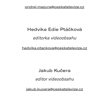
ondrej.mazura@ceskatelevize.cz
Hedvika Edie Ptáčková
editorka videoobsahu
hedvika.ptackova@ceskatelevize.cz
Jakub Kučera
editor videoobsahu
jakub.kucera@ceskatelevize.cz