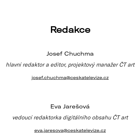
Redakce
Josef Chuchma
hlavní redaktor a editor, projektový manažer ČT art
josef.chuchma@ceskatelevize.cz
Eva Jarešová
vedoucí redaktorka digitálního obsahu ČT art
eva.jaresova@ceskatelevize.cz