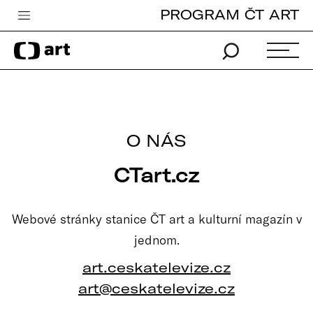
PROGRAM ČT ART
Česká televize
Zpravodajství
Sport
iVysílání
O NÁS
TV program
CTart.cz
Pro děti
edu
Webové stránky stanice ČT art a kulturní magazín v
Vše o ČT
jednom.
art.ceskatelevize.cz
art@ceskatelevize.cz