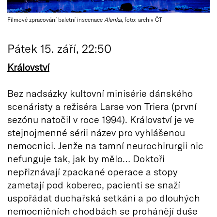
Filmové zpracování baletní inscenace
Alenka
, foto: archiv ČT
Pátek 15. září, 22:50
Království
Bez nadsázky kultovní minisérie dánského
scenáristy a režiséra Larse von Triera (první
sezónu natočil v roce 1994). Království je ve
stejnojmenné sérii název pro vyhlášenou
nemocnici. Jenže na tamní neurochirurgii nic
nefunguje tak, jak by mělo… Doktoři
nepřiznávají zpackané operace a stopy
zametají pod koberec, pacienti se snaží
uspořádat duchařská setkání a po dlouhých
nemocničních chodbách se prohánějí duše