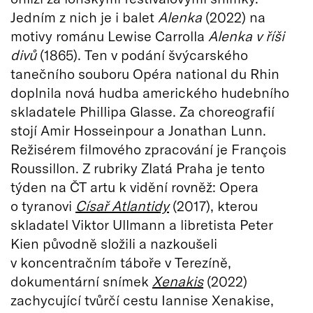
Jedním z nich je i balet
Alenka
(2022) na
motivy románu Lewise Carrolla
Alenka v říši
divů
(1865). Ten v podání švýcarského
tanečního souboru Opéra national du Rhin
doplnila nová hudba amerického hudebního
skladatele Phillipa Glasse. Za choreografií
stojí Amir Hosseinpour a Jonathan Lunn.
Režisérem filmového zpracování je François
Roussillon. Z rubriky Zlatá Praha je tento
týden na ČT artu k vidění rovněž: Opera
o tyranovi
Císař Atlantidy
(2017), kterou
skladatel Viktor Ullmann a libretista Peter
Kien původně složili a nazkoušeli
v koncentračním táboře v Terezíně,
dokumentární snímek
Xenakis
(2022)
zachycující tvůrčí cestu Iannise Xenakise,