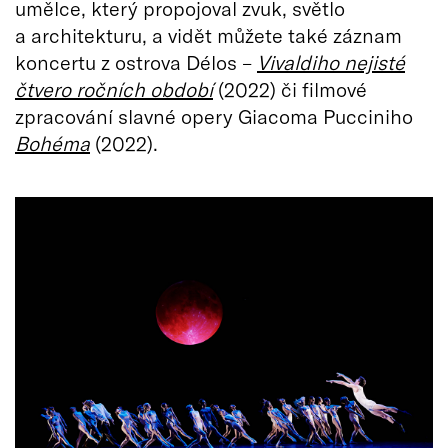
umělce, který propojoval zvuk, světlo
a architekturu, a vidět můžete také záznam
koncertu z ostrova Délos –
Vivaldiho nejisté
čtvero ročních období
(2022) či filmové
zpracování slavné opery Giacoma Pucciniho
Bohéma
(2022).