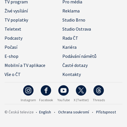
TV program
Pro média
Živé vysílání
Reklama
TV poplatky
Studio Brno
Teletext
Studio Ostrava
Podcasty
Rada ČT
Počasí
Kariéra
E-shop
Podávání námětů
Mobilní a TV aplikace
Časté dotazy
Vše o ČT
Kontakty
Instagram
Facebook
YouTube
X (Twitter)
Threads
© Česká televize
•
English
•
Ochrana soukromí
•
Přístupnost