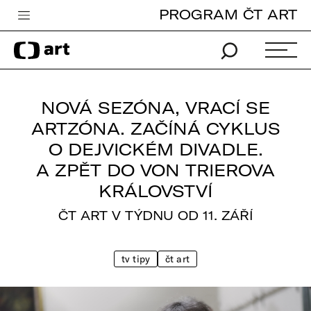
PROGRAM ČT ART
Česká televize
Zpravodajství
Sport
NOVÁ SEZÓNA, VRACÍ SE
iVysílání
ARTZÓNA. ZAČÍNÁ CYKLUS
O DEJVICKÉM DIVADLE.
TV program
A ZPĚT DO VON TRIEROVA
Pro děti
KRÁLOVSTVÍ
edu
ČT ART V TÝDNU OD 11. ZÁŘÍ
Vše o ČT
tv tipy
čt art