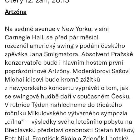
Artzóna
Na sedmé avenue v New Yorku, v síni
Carnegie Hall, se před pár měsíci
rozezněl americký swing v podání českého
zpěváka Jana Smigmatora. Absolvent Pražské
konzervatoře bude i hlavním hostem první
poprázdninové Artzóny. Moderátorovi Sašovi
Michailidisovi bude kromě zážitků
z newyorského koncertu vyprávět o tom, jak
se swingové hudbě daří v současném Česku.
V rubrice Týden nahlédneme do třicátého
ročníku Mikulovského výtvarného sympozia
„dílna“ – výsledky svého letošního pobytu na
Břeclavsku představí osobnosti Stefan Milkov,
Petr Nikl, František Skála a Zdeněk Lhotský.