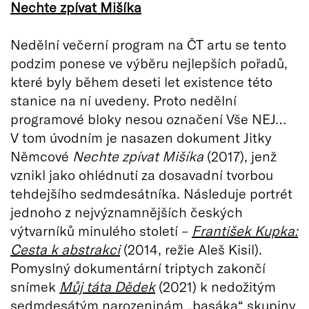
Nechte zpívat Mišíka
Nedělní večerní program na ČT artu se tento
podzim ponese ve výběru nejlepších pořadů,
které byly během deseti let existence této
stanice na ní uvedeny. Proto nedělní
programové bloky nesou označení Vše NEJ…
V tom úvodním je nasazen dokument Jitky
Němcové
Nechte zpívat Mišíka
(2017), jenž
vznikl jako ohlédnutí za dosavadní tvorbou
tehdejšího sedmdesátníka. Následuje portrét
jednoho z nejvýznamnějších českých
výtvarníků minulého století –
František Kupka:
Cesta k abstrakci
(2014, režie Aleš Kisil).
Pomyslný dokumentární triptych zakončí
snímek
Můj táta Dědek
(2021) k nedožitým
sedmdesátým narozeninám „basáka“ skupiny