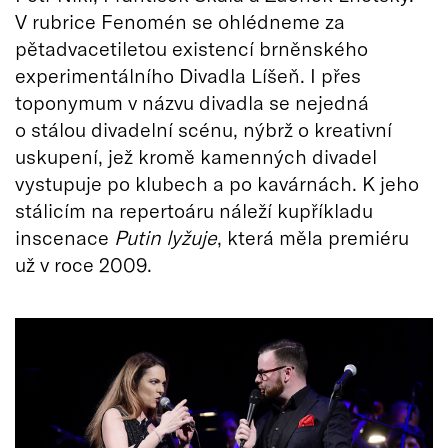
V rubrice Fenomén se ohlédneme za
pětadvacetiletou existencí brněnského
experimentálního Divadla Líšeň. I přes
toponymum v názvu divadla se nejedná
o stálou divadelní scénu, nýbrž o kreativní
uskupení, jež kromě kamenných divadel
vystupuje po klubech a po kavárnách. K jeho
stálicím na repertoáru náleží kupříkladu
inscenace
Putin lyžuje
, která měla premiéru
už v roce 2009.