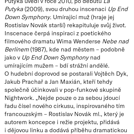
Putyka uvedl v roce 2010, po debutu
La
Putyka
(2009), svou druhou inscenaci
Up End
Down Symphony
. Umírající muž (hraje jej
Rostislav Novák starší) rekapituluje svůj život.
Inscenace čerpá inspiraci z poetického
filmového dramatu Wima Wenderse
Nebe nad
Berlínem
(1987), kde nad městem – podobně
jako v
Up End Down Symphony
nad
umírajícím mužem – bdí strážní andělé.
O hudební doprovod se postarali Vojtěch Dyk,
Jakub Prachař a Jan Maxián, kteří tehdy
společně účinkovali v pop-funkové skupině
Nightwork. „Nejde pouze o za sebou jdoucí
řadu čísel nového cirkusu, inspirovaného tím
francouzským – Rostislav Novák ml., který je
autorem koncepce i režie projektu, přidává
i dějovou linku a dodává příběhu dramatickou