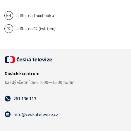
FB
sdílet na facebooku
𝕏
sdílet na 𝕏 (twitteru)
261 136 113
info@ceskatelevize.cz