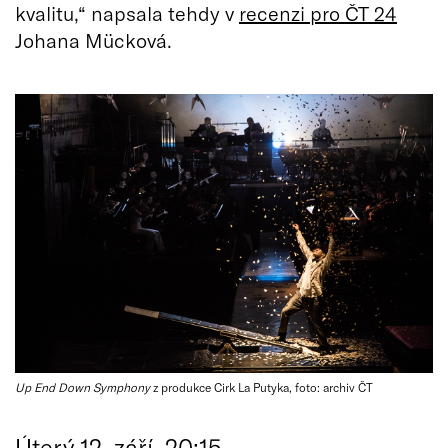
kvalitu,“ napsala tehdy v
recenzi pro ČT 24
Johana Mücková.
Up End Down Symphony
z produkce Cirk La Putyka, foto: archiv ČT
Úterý 12. září, 20:15