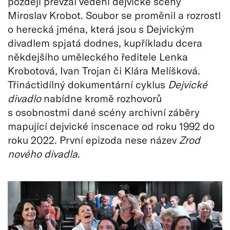
později převzal vedení dejvické scény
Miroslav Krobot. Soubor se proměnil a rozrostl
o herecká jména, která jsou s Dejvickým
divadlem spjatá dodnes, kupříkladu dcera
někdejšího uměleckého ředitele Lenka
Krobotová, Ivan Trojan či Klára Melíšková.
Třináctidílný dokumentární cyklus
Dejvické
divadlo
nabídne kromě rozhovorů
s osobnostmi dané scény archivní záběry
mapující dejvické inscenace od roku 1992 do
roku 2022. První epizoda nese název
Zrod
nového divadla
.