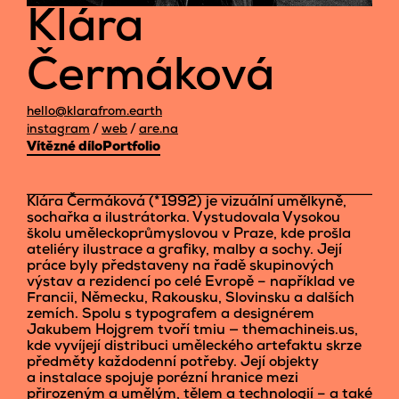
Klára
Čermáková
hello@klarafrom.earth
instagram
/
web
/
are.na
Vítězné dílo
Portfolio
Klára Čermáková (* 1992) je vizuální umělkyně,
sochařka a ilustrátorka. Vystudovala Vysokou
školu uměleckoprůmyslovou v Praze, kde prošla
ateliéry ilustrace a grafiky, malby a sochy. Její
práce byly představeny na řadě skupinových
výstav a rezidencí po celé Evropě – například ve
Francii, Německu, Rakousku, Slovinsku a dalších
zemích. Spolu s typografem a designérem
Jakubem Hojgrem tvoří tmiu — themachineis.us,
kde vyvíjejí distribuci uměleckého artefaktu skrze
předměty každodenní potřeby. Její objekty
a instalace spojuje porézní hranice mezi
přirozeným a umělým, tělem a technologií – a také