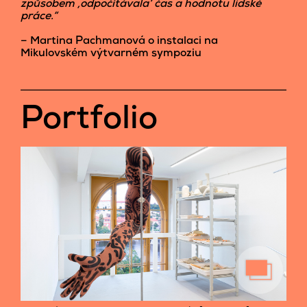
způsobem ‚odpočítávala‘ čas a hodnotu lidské
práce.“
– Martina Pachmanová o instalaci na
Mikulovském výtvarném sympoziu
Portfolio