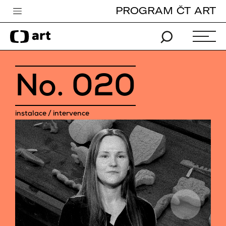
PROGRAM ČT ART
Česká televize
Zpravodajství
Sport
No.
020
iVysílání
TV program
instalace / intervence
Pro děti
edu
Vše o ČT