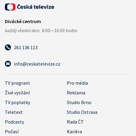
261 136 113
info@ceskatelevize.cz
TV program
Pro média
Živé vysílání
Reklama
TV poplatky
Studio Brno
Teletext
Studio Ostrava
Podcasty
Rada ČT
Počasí
Kariéra