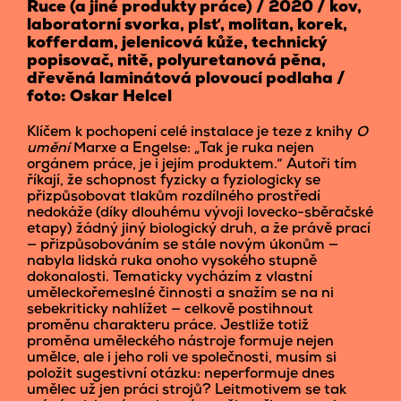
Ruce (a jiné produkty práce) / 2020 / kov,
laboratorní svorka, plsť, molitan, korek,
kofferdam, jelenicová kůže, technický
popisovač, nitě, polyuretanová pěna,
dřevěná laminátová plovoucí podlaha /
foto: Oskar Helcel
Klíčem k pochopení celé instalace je teze z knihy
O
umění
Marxe a Engelse: „Tak je ruka nejen
orgánem práce, je i jejím produktem.“ Autoři tím
říkají, že schopnost fyzicky a fyziologicky se
přizpůsobovat tlakům rozdílného prostředí
nedokáže (díky dlouhému vývoji lovecko-sběračské
etapy) žádný jiný biologický druh, a že právě prací
— přizpůsobováním se stále novým úkonům —
nabyla lidská ruka onoho vysokého stupně
dokonalosti. Tematicky vycházím z vlastní
uměleckořemeslné činnosti a snažím se na ni
sebekriticky nahlížet — celkově postihnout
proměnu charakteru práce. Jestliže totiž
proměna uměleckého nástroje formuje nejen
umělce, ale i jeho roli ve společnosti, musím si
položit sugestivní otázku: neperformuje dnes
umělec už jen práci strojů? Leitmotivem se tak