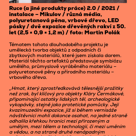
Ruce (a jiné produkty práce) 2.0 / 2021 /
instalace – Mikulov / různá média,
polyuretanová pěna, vrbové dřevo, LED
pásky / dvě expozice dřevěných rakví z 50.
let (2,5 × 0,9 × 1,2 m) / foto: Martin Polák
Tématem tohoto dlouhodobého projektu je
umělecká tvorba objektů z odpadních či
zbytkových materiálů, které jsem získala darem.
Materiál těchto artefaktů představuje symbiózu
umělého, průmyslově vyráběného materiálu –
polyuretanové pěny a přírodního materiálu –
vrbového dřeva.
„Hmat, který zprostředkovává tělesnější prožitky
než zrak, byl klíčový pro objekty Kláry Čermákové,
připomínající ostatky lidských těl, archeologické
vykopávky, stejně jako protetické pomůcky. Její
kvazimuzeální expozice, již si během vernisáže
návštěvníci mohli dokonce osahat, na jedné straně
odhalila křehkou hranici mezi přirozeným a
umělým, mezi tělem a technologií, či mezi uměním
a vědou, a na straně druhé nenápadným