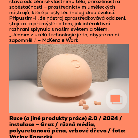
stává odcizení se vlastnímu tělu, přirozenosti a
soběstačnosti — prostřednictvím uměleckých
nástrojů, které prošly technologickou evolucí.
Připustím-li, že nástroj zprostředkovává odcizení,
stojí za to přemýšlet o tom, jak interaktivní
rozhraní splynulo s naším světem a tělem.
„Jedním z účelů technologie je to, abyste na ni
zapomněli.“ – McKenzie Wark
Ruce (a jiné produkty práce) 2.0 / 2024 /
instalace – Graz / různá média,
polyuretanová pěna, vrbové dřevo / foto:
Václav Kopecký