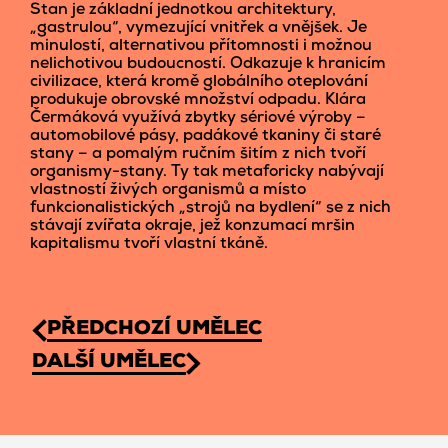
Stan je základní jednotkou architektury,
„gastrulou“, vymezující vnitřek a vnějšek. Je
minulostí, alternativou přítomnosti i možnou
nelichotivou budoucností. Odkazuje k hranicím
civilizace, která kromě globálního oteplování
produkuje obrovské množství odpadu. Klára
Čermáková využívá zbytky sériové výroby –
automobilové pásy, padákové tkaniny či staré
stany – a pomalým ručním šitím z nich tvoří
organismy-stany. Ty tak metaforicky nabývají
vlastností živých organismů a místo
funkcionalistických „strojů na bydlení“ se z nich
stávají zvířata okraje, jež konzumací mršin
kapitalismu tvoří vlastní tkáně.
PŘEDCHOZÍ UMĚLEC
DALŠÍ UMĚLEC