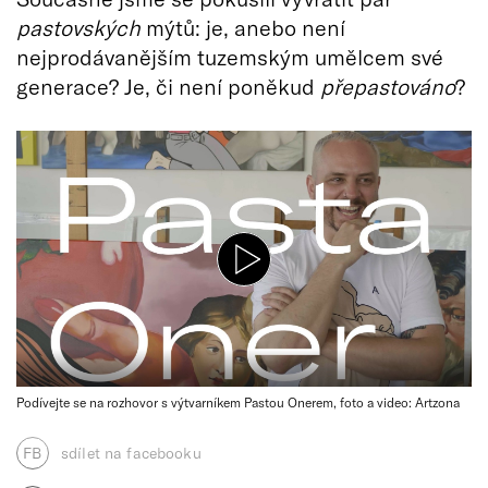
pastovských
mýtů: je, anebo není
nejprodávanějším tuzemským umělcem své
generace? Je, či není poněkud
přepastováno
?
Podívejte se na rozhovor s výtvarníkem Pastou Onerem, foto a video: Artzona
FB
sdílet na facebooku