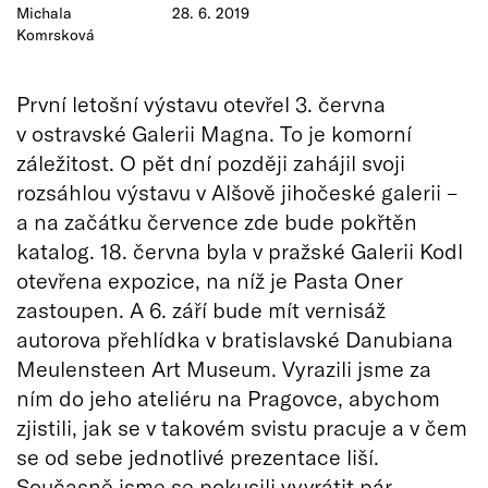
Michala
28. 6. 2019
Komrsková
První letošní výstavu otevřel 3. června
v ostravské Galerii Magna. To je komorní
záležitost. O pět dní později zahájil svoji
rozsáhlou výstavu v Alšově jihočeské galerii –
a na začátku července zde bude pokřtěn
katalog. 18. června byla v pražské Galerii Kodl
otevřena expozice, na níž je Pasta Oner
zastoupen. A 6. září bude mít vernisáž
autorova přehlídka v bratislavské Danubiana
Meulensteen Art Museum. Vyrazili jsme za
ním do jeho ateliéru na Pragovce, abychom
zjistili, jak se v takovém svistu pracuje a v čem
se od sebe jednotlivé prezentace liší.
Současně jsme se pokusili vyvrátit pár