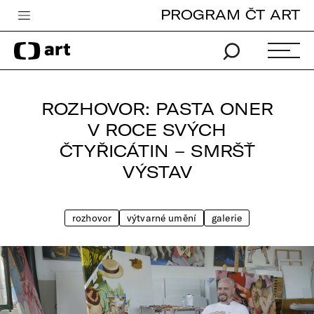
PROGRAM ČT ART
Česká televize
Zpravodajství
Sport
ROZHOVOR: PASTA ONER
iVysílání
V ROCE SVÝCH
ČTYŘICÁTIN – SMRŠŤ
TV program
VÝSTAV
Pro děti
edu
rozhovor
výtvarné umění
galerie
Vše o ČT