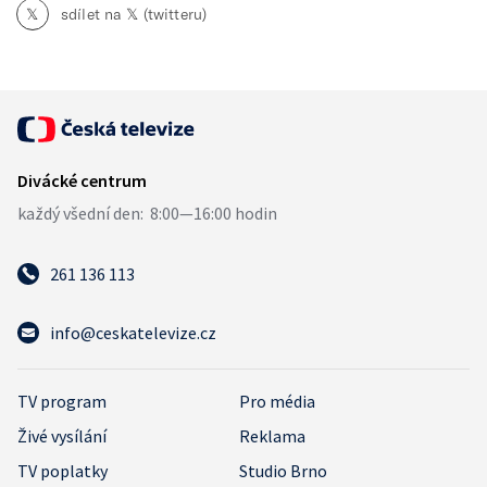
𝕏
sdílet na 𝕏 (twitteru)
261 136 113
info@ceskatelevize.cz
TV program
Pro média
Živé vysílání
Reklama
TV poplatky
Studio Brno