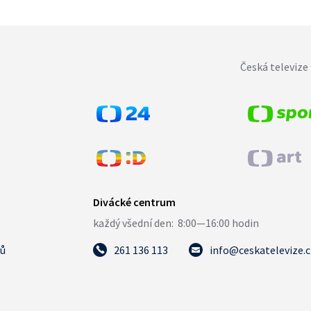
Česká televize 
tů
261 136 113
info@ceskatelevize.