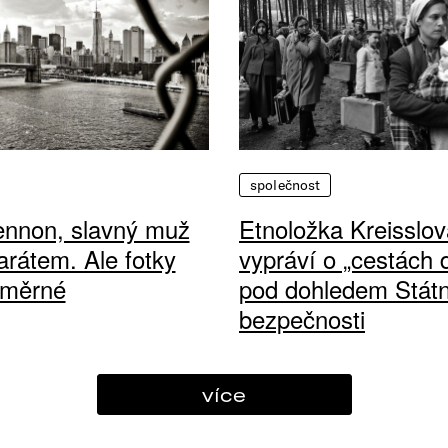
společnost
ennon, slavný muž
Etnoložka Kreisslov
arátem. Ale fotky
vypráví o „cestách
ůměrné
pod dohledem Státn
bezpečnosti
více