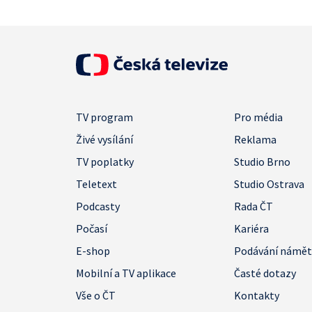
TV program
Pro média
Živé vysílání
Reklama
TV poplatky
Studio Brno
Teletext
Studio Ostrava
Podcasty
Rada ČT
Počasí
Kariéra
E-shop
Podávání námě
Mobilní a TV aplikace
Časté dotazy
Vše o ČT
Kontakty