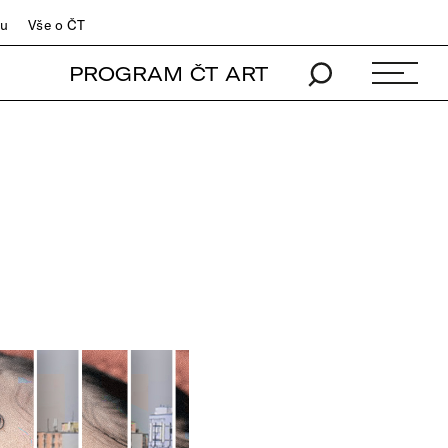
du
Vše o ČT
PROGRAM ČT ART