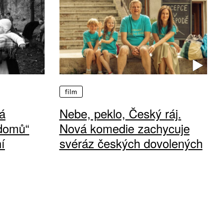
film
á
Nebe, peklo, Český ráj.
 domů“
Nová komedie zachycuje
í
svéráz českých dovolených