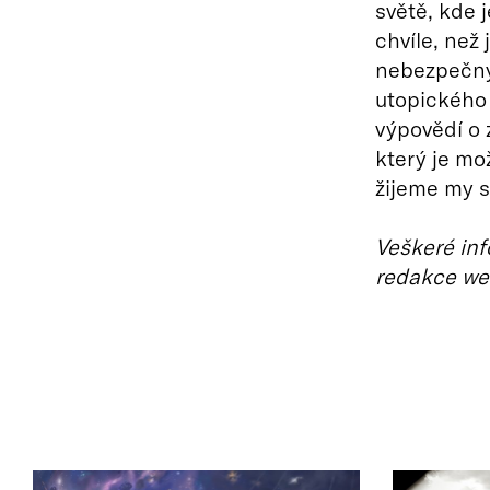
světě, kde 
chvíle, než 
nebezpečný
utopického 
výpovědí o 
který je m
žijeme my s
Veškeré inf
redakce we