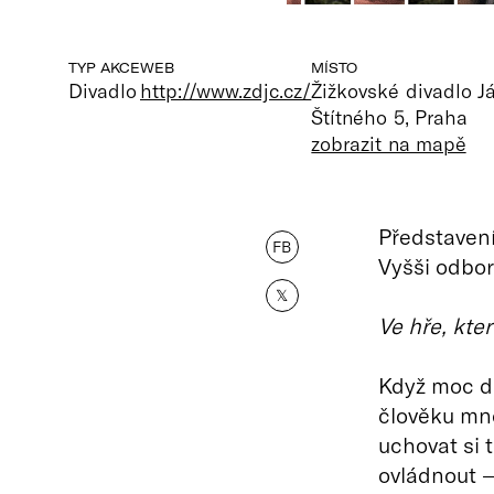
TYP AKCE
WEB
MÍSTO
Divadlo
http://www.zdjc.cz/
Žižkovské divadlo 
Štítného 5, Praha
zobrazit na mapě
Představení
FB
Vyšši odbor
𝕏
Ve hře, kte
Když moc dí
člověku mno
uchovat si 
ovládnout —