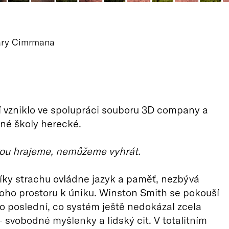
Járy Cimrmana
 vzniklo ve spolupráci souboru 3D company a
né školy herecké.
rou hrajeme, nemůžeme vyhrát.
ky strachu ovládne jazyk a paměť, nezbývá
ho prostoru k úniku. Winston Smith se pokouší
to poslední, co systém ještě nedokázal zcela
 svobodné myšlenky a lidský cit. V totalitním