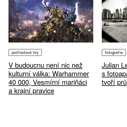
počítačové hry
fotografie
V budoucnu není nic než
Julian L
kulturní válka: Warhammer
s fotoap
40 000, Vesmírní mariňáci
tvoří pr
a krajní pravice