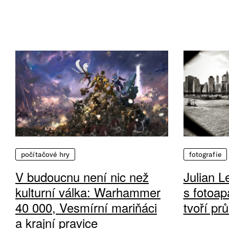
počítačové hry
fotografie
V budoucnu není nic než
Julian L
kulturní válka: Warhammer
s fotoap
40 000, Vesmírní mariňáci
tvoří pr
a krajní pravice