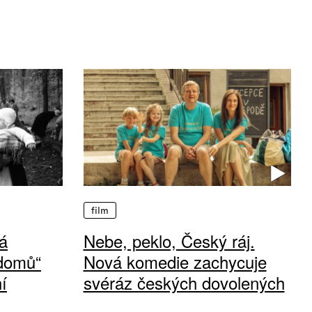
film
á
Nebe, peklo, Český ráj.
 domů“
Nová komedie zachycuje
í
svéráz českých dovolených