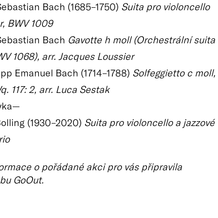
ebastian Bach (1685–1750)
Suita pro violoncello
ur, BWV 1009
Sebastian Bach
Gavotte h moll (Orchestrální suita
WV 1068), arr. Jacques Loussier
lipp Emanuel Bach (1714–1788)
Solfeggietto c moll,
. 117: 2, arr. Luca Sestak
vka—
olling (1930–2020)
Suita pro violoncello a jazzové
rio
ormace o pořádané akci pro vás připravila
bu GoOut.