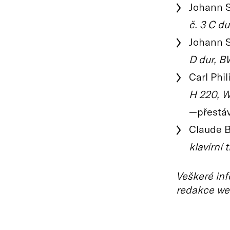
Johann S
č. 3 C d
Johann 
D dur, B
Carl Phi
H 220, Wq
—přestá
Claude B
klavírní t
Veškeré inf
redakce we