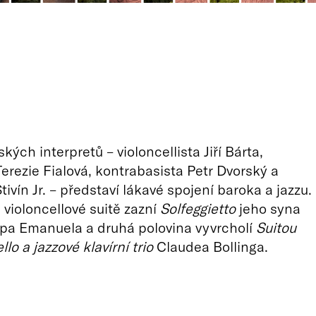
kých interpretů – violoncellista Jiří Bárta,
Terezie Fialová, kontrabasista Petr Dvorský a
 Stivín Jr. – představí lákavé spojení baroka a jazzu.
violoncellové suitě zazní
Solfeggietto
jeho syna
ppa Emanuela a druhá polovina vyvrcholí
Suitou
llo a jazzové klavírní trio
Claudea Bollinga.