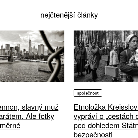
nejčtenější články
společnost
ennon, slavný muž
Etnoložka Kreisslov
arátem. Ale fotky
vypráví o „cestách
ůměrné
pod dohledem Státn
bezpečnosti