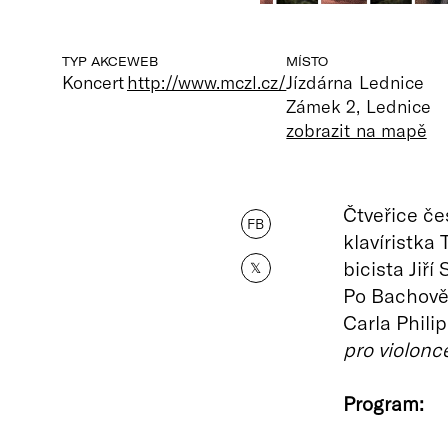
TYP AKCE
WEB
MÍSTO
Koncert
http://www.mczl.cz/
Jízdárna Lednice
Zámek 2, Lednice
zobrazit na mapě
Čtveřice čes
FB
klavíristka 
bicista Jiří
𝕏
Po Bachově 
Carla Phili
pro violonce
Program: