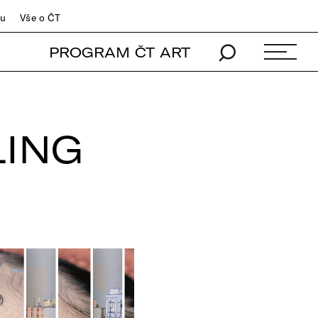
du
Vše o ČT
PROGRAM ČT ART
LING