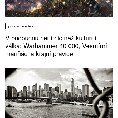
počítačové hry
V budoucnu není nic než kulturní
válka: Warhammer 40 000, Vesmírní
mariňáci a krajní pravice