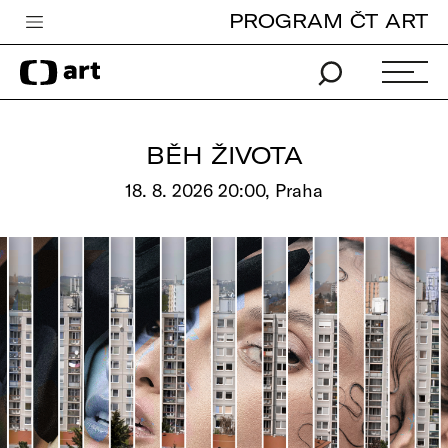
PROGRAM ČT ART
Česká televize
Zpravodajství
Sport
BĚH ŽIVOTA
iVysílání
18. 8. 2026 20:00, Praha
TV program
Pro děti
edu
Vše o ČT