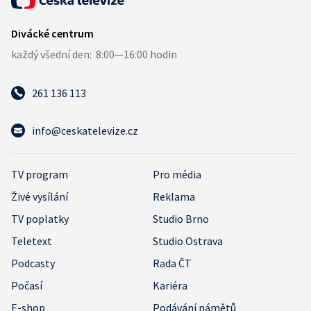
261 136 113
info@ceskatelevize.cz
TV program
Pro média
Živé vysílání
Reklama
TV poplatky
Studio Brno
Teletext
Studio Ostrava
Podcasty
Rada ČT
Počasí
Kariéra
E-shop
Podávání námětů