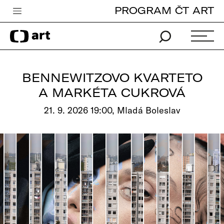
PROGRAM ČT ART
Česká televize
Zpravodajství
Sport
BENNEWITZOVO KVARTETO
iVysílání
A MARKÉTA CUKROVÁ
TV program
21. 9. 2026 19:00, Mladá Boleslav
Pro děti
edu
Vše o ČT