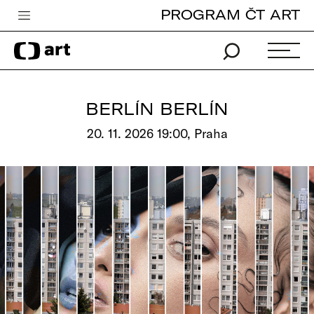
PROGRAM ČT ART
Česká televize
Zpravodajství
Sport
BERLÍN BERLÍN
iVysílání
20. 11. 2026 19:00, Praha
TV program
Pro děti
edu
Vše o ČT