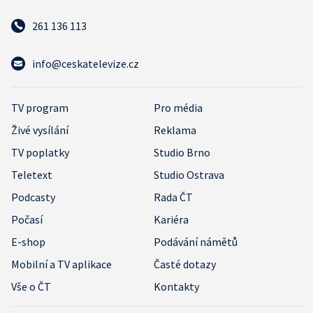
261 136 113
info@ceskatelevize.cz
TV program
Pro média
Živé vysílání
Reklama
TV poplatky
Studio Brno
Teletext
Studio Ostrava
Podcasty
Rada ČT
Počasí
Kariéra
E-shop
Podávání námětů
Mobilní a TV aplikace
Časté dotazy
Vše o ČT
Kontakty