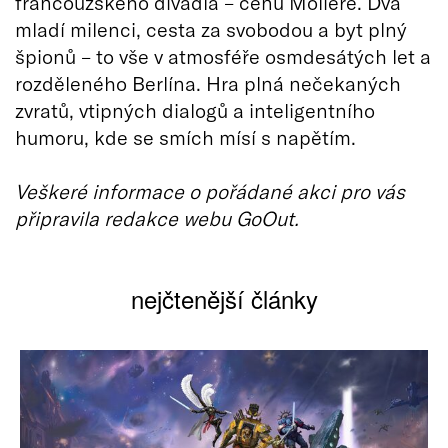
francouzského divadla – cenu Molière. Dva
mladí milenci, cesta za svobodou a byt plný
špionů – to vše v atmosféře osmdesátých let a
rozděleného Berlína. Hra plná nečekaných
zvratů, vtipných dialogů a inteligentního
humoru, kde se smích mísí s napětím.
Veškeré informace o pořádané akci pro vás
připravila redakce webu GoOut.
nejčtenější články