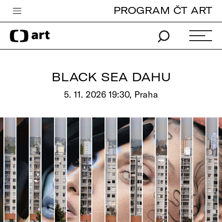
PROGRAM ČT ART
Česká televize
Zpravodajství
Sport
BLACK SEA DAHU
iVysílání
5. 11. 2026 19:30, Praha
TV program
Pro děti
edu
Vše o ČT