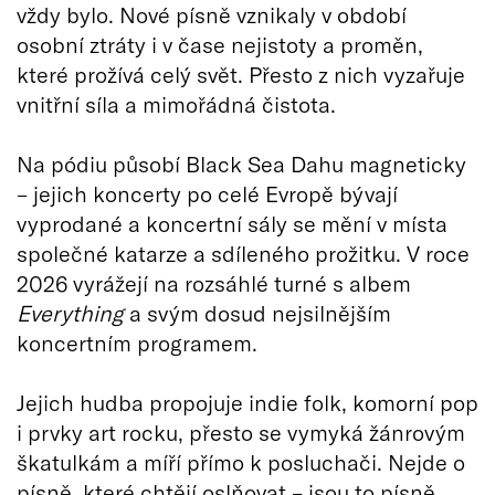
vždy bylo. Nové písně vznikaly v období
osobní ztráty i v čase nejistoty a proměn,
které prožívá celý svět. Přesto z nich vyzařuje
vnitřní síla a mimořádná čistota.
Na pódiu působí Black Sea Dahu magneticky
– jejich koncerty po celé Evropě bývají
vyprodané a koncertní sály se mění v místa
společné katarze a sdíleného prožitku. V roce
2026 vyrážejí na rozsáhlé turné s albem
Everything
a svým dosud nejsilnějším
koncertním programem.
Jejich hudba propojuje indie folk, komorní pop
i prvky art rocku, přesto se vymyká žánrovým
škatulkám a míří přímo k posluchači. Nejde o
písně, které chtějí oslňovat – jsou to písně,