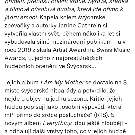
přímém přenosu otevřít srdce. Syrová, křehká
a filmově působivá hudba, která jde přímo k
jádru emocí.
Kapela kolem švýcarské
zpěvačky a autorky Janine Cathrein si
vytvořila vlastní svět, během několika let si
vybudovala silné mezinárodní publikum – a v
roce 2019 získala Artist Award na Swiss Music
Awards, tj. jedno z nejprestižnějších
hudebních ocenění ve Švýcarsku.
Jejich album
I Am My Mother
se dostalo na 8.
místo švýcarské hitparády a potvrdilo, že
nejde o objev na jednu sezonu. Kritici jejich
hudbu popisují jako „osobní výpověď, která
míří přímo do srdce posluchače“ (RTS). S
novým albem
Everything
jdou ještě hlouběji –
a odhalují další vrstvy toho, co v jejich hudbě