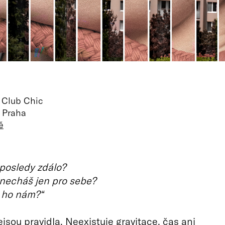
 Club Chic
 Praha
ě
aposledy zdálo?
 necháš jen pro sebe?
š ho nám?“
jsou pravidla. Neexistuje gravitace, čas ani