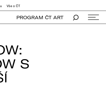
du
Vše o ČT
PROGRAM ČT ART
OW:
OW S
Í