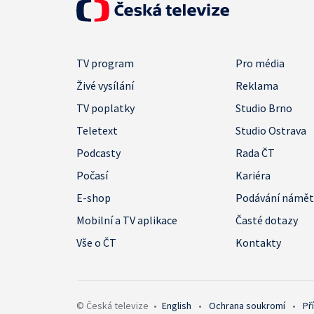
TV program
Pro média
Živé vysílání
Reklama
TV poplatky
Studio Brno
Teletext
Studio Ostrava
Podcasty
Rada ČT
Počasí
Kariéra
E-shop
Podávání námě
Mobilní a TV aplikace
Časté dotazy
Vše o ČT
Kontakty
© Česká televize
•
English
•
Ochrana soukromí
•
Př