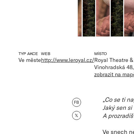
TYP AKCE
WEB
MÍSTO
Ve měste
http://www.leroyal.cz/
Royal Theatre &
Vinohradská 48,
zobrazit na map
„Co se ti n
FB
Jaký sen si
A prozradí
𝕏
Ve snech ne