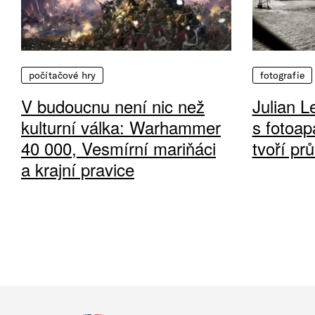
počítačové hry
fotografie
V budoucnu není nic než
Julian L
kulturní válka: Warhammer
s fotoap
40 000, Vesmírní mariňáci
tvoří pr
a krajní pravice