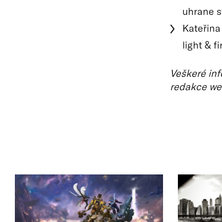
uhrane s
Kateřina
light & f
Veškeré inf
redakce we