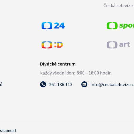
Česká televize 
tů
261 136 113
info@ceskatelevize.
ístupnost