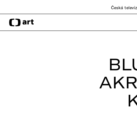
Česká televi
BL
AKR