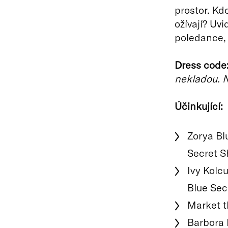
prostor. Kd
ožívají? Uv
poledance, 
Dress code
nekladou. 
Účinkující:
Zorya Bl
Secret S
Ivy Kolc
Blue Sec
Market t
Barbora 