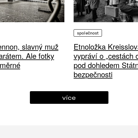
společnost
ennon, slavný muž
Etnoložka Kreisslov
arátem. Ale fotky
vypráví o „cestách
ůměrné
pod dohledem Státn
bezpečnosti
více