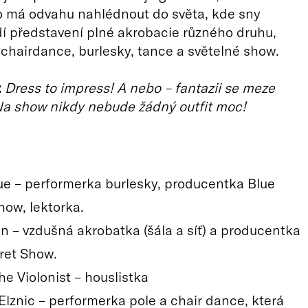
o má odvahu nahlédnout do světa, kde sny
idí představení plné akrobacie různého druhu,
chairdance, burlesky, tance a světelné show.
:
Dress to impress! A nebo – fantazii se meze
Na show nikdy nebude žádný outfit moc!
ue – performerka burlesky, producentka Blue
how, lektorka.
un – vzdušná akrobatka (šála a síť) a producentka
ret Show.
he Violonist – houslistka
Elznic – performerka pole a chair dance, která