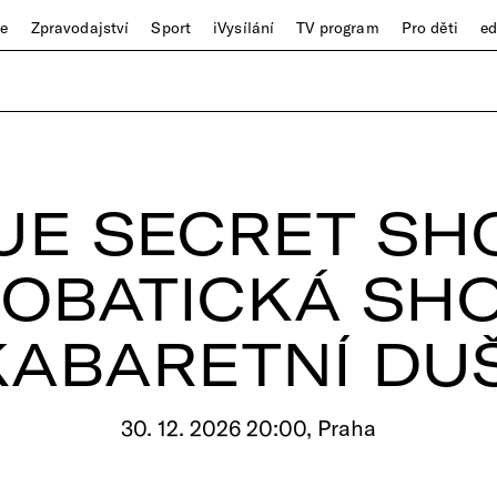
ze
Zpravodajství
Sport
iVysílání
TV program
Pro děti
e
UE SECRET SH
OBATICKÁ SH
KABARETNÍ DUŠ
30. 12. 2026 20:00, Praha