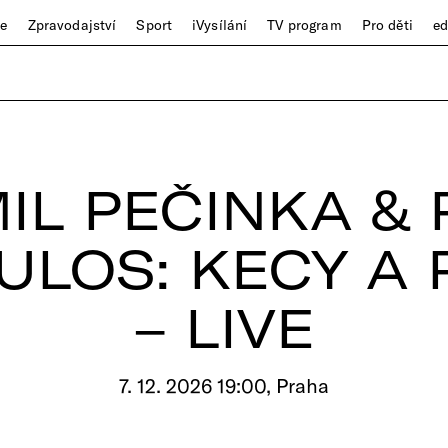
ze
Zpravodajství
Sport
iVysílání
TV program
Pro děti
e
IL PEČINKA & 
LOS: KECY A 
– LIVE
7. 12. 2026 19:00, Praha