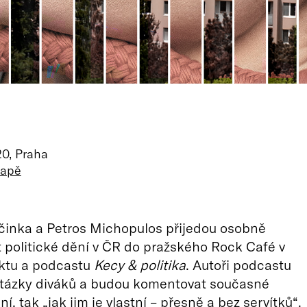
20, Praha
mapě
činka a Petros Michopulos přijedou osobně
politické dění v ČR do pražského Rock Café v
ektu a podcastu
Kecy & politika
. Autoři podcastu
otázky diváků a budou komentovat současné
ní, tak „jak jim je vlastní – přesně a bez servítků“.