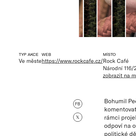
TYP AKCE
WEB
MÍSTO
Ve měste
https://www.rockcafe.cz/
Rock Café
Národní 116/
zobrazit na 
Bohumil Pe
FB
komentovat 
rámci proj
𝕏
odpoví na 
politické dě