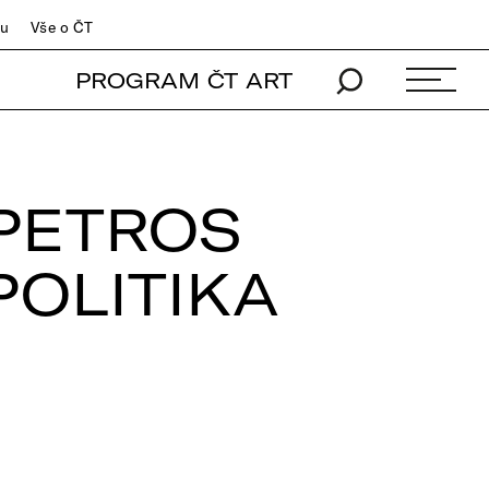
du
Vše o ČT
PROGRAM ČT ART
PETROS
POLITIKA