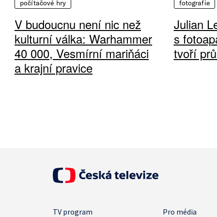
počítačové hry
fotografie
V budoucnu není nic než
Julian L
kulturní válka: Warhammer
s fotoap
40 000, Vesmírní mariňáci
tvoří pr
a krajní pravice
TV program
Pro média