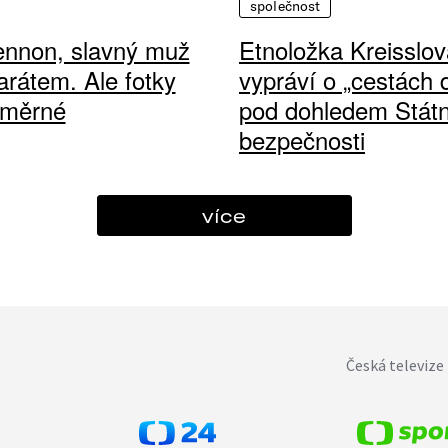
společnost
ennon, slavný muž
Etnoložka Kreisslov
arátem. Ale fotky
vypráví o „cestách
ůměrné
pod dohledem Státn
bezpečnosti
více
Česká televize 