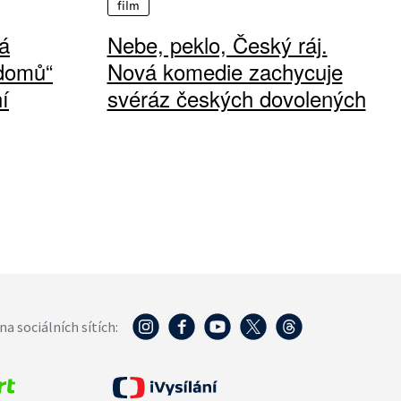
film
á
Nebe, peklo, Český ráj.
 domů“
Nová komedie zachycuje
í
svéráz českých dovolených
na sociálních sítích: