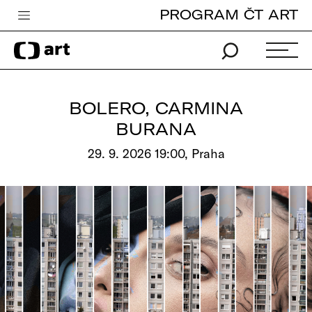
PROGRAM ČT ART
Česká televize
Zpravodajství
Sport
BOLERO, CARMINA
iVysílání
BURANA
TV program
29. 9. 2026 19:00, Praha
Pro děti
edu
Vše o ČT