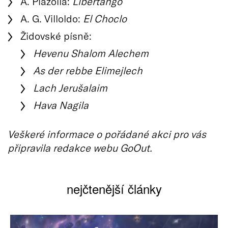
A. Piazolla:
Libertango
A. G. Villoldo:
El Choclo
Židovské písně:
Hevenu Shalom Alechem
As der rebbe Elimejlech
Lach Jerušalaim
Hava Nagila
Veškeré informace o pořádané akci pro vás
připravila redakce webu GoOut.
nejčtenější články