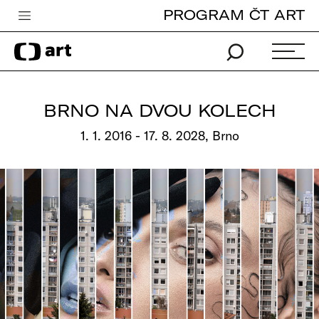
PROGRAM ČT ART
Česká televize
Zpravodajství
Sport
BRNO NA DVOU KOLECH
iVysílání
1. 1. 2016 - 17. 8. 2028, Brno
TV program
Pro děti
edu
Vše o ČT