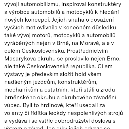
vývoji automobilizmu, inspiroval konstruktéry
a výrobce automobilů a motocyklů k hledání
nových koncepcí. Jejich snaha o dosažení
vyšších met ovlivnila v konečném důsledku
také vývoj motorů, motocyklů a automobilů
vyráběných nejen v Brně, na Moravě, ale v
celém Československu. Prostřednictvím
Masarykova okruhu se proslavilo nejen Brno,
ale také Československá republika. Cílem
výstavy je především složit hold všem
nadšeným jezdcům, konstruktérům,
mechanikům a ostatním, kteří stáli u zrodu
brněnského okruhu a okruhového závodění
vůbec. Byli to hrdinové, kteří usedali za
volanty či řídítka leckdy nespolehlivých strojů
a vydávali se vstříc dobrodružství doslova s
větrem o závod. Jen díky jejich odvaze se