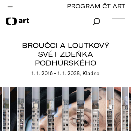
PROGRAM ČT ART
Česká televize
Zpravodajství
Sport
BROUČCI A LOUTKOVÝ
iVysílání
SVĚT ZDEŇKA
PODHŮRSKÉHO
TV program
1. 1. 2016 - 1. 1. 2038, Kladno
Pro děti
edu
Vše o ČT