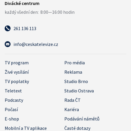
261 136 113
info@ceskatelevize.cz
TV program
Pro média
Živé vysílání
Reklama
TV poplatky
Studio Brno
Teletext
Studio Ostrava
Podcasty
Rada ČT
Počasí
Kariéra
E-shop
Podávání námětů
Mobilní a TV aplikace
Časté dotazy