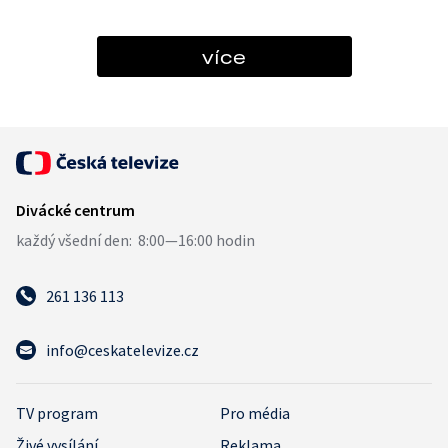
více
261 136 113
info@ceskatelevize.cz
TV program
Pro média
Živé vysílání
Reklama