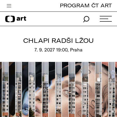
PROGRAM ČT ART
Česká televize
Zpravodajství
Sport
CHLAPI RADŠI LŽOU
iVysílání
7. 9. 2027 19:00, Praha
TV program
Pro děti
edu
Vše o ČT