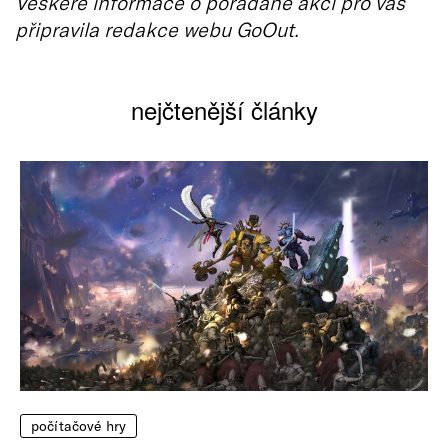
Veškeré informace o pořádané akci pro vás
připravila redakce webu GoOut.
nejčtenější články
počítačové hry