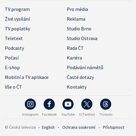
TV program
Pro média
Živé vysílání
Reklama
TV poplatky
Studio Brno
Teletext
Studio Ostrava
Podcasty
Rada ČT
Počasí
Kariéra
E-shop
Podávání námětů
Mobilní a TV aplikace
Časté dotazy
Vše o ČT
Kontakty
Instagram
Facebook
YouTube
X (Twitter)
Threads
© Česká televize
•
English
•
Ochrana soukromí
•
Přístupnost