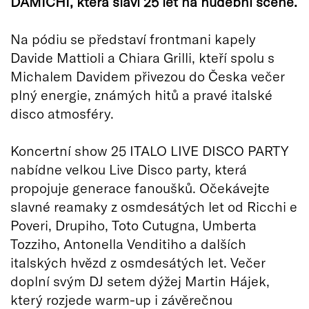
DAMICHI, která slaví 25 let na hudební scéně.
Na pódiu se představí frontmani kapely
Davide Mattioli a Chiara Grilli, kteří spolu s
Michalem Davidem přivezou do Česka večer
plný energie, známých hitů a pravé italské
disco atmosféry.
Koncertní show 25 ITALO LIVE DISCO PARTY
nabídne velkou Live Disco party, která
propojuje generace fanoušků. Očekávejte
slavné reamaky z osmdesátých let od Ricchi e
Poveri, Drupiho, Toto Cutugna, Umberta
Tozziho, Antonella Venditiho a dalších
italských hvězd z osmdesátých let. Večer
doplní svým DJ setem dýžej Martin Hájek,
který rozjede warm-up i závěrečnou