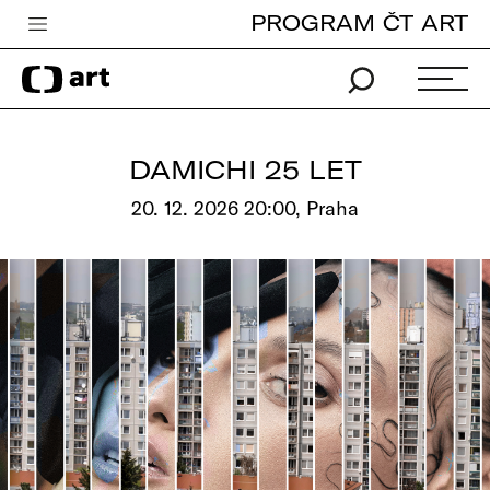
PROGRAM ČT ART
Česká televize
Zpravodajství
Sport
DAMICHI 25 LET
iVysílání
20. 12. 2026 20:00, Praha
TV program
Pro děti
edu
Vše o ČT