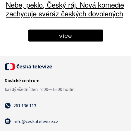
Nebe, peklo, Český ráj. Nová komedie
zachycuje svéráz českých dovolených
více
261 136 113
info@ceskatelevize.cz