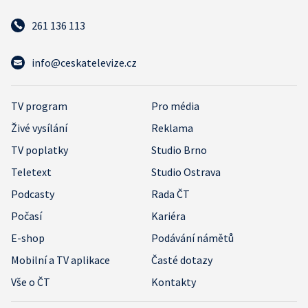
261 136 113
info@ceskatelevize.cz
TV program
Pro média
Živé vysílání
Reklama
TV poplatky
Studio Brno
Teletext
Studio Ostrava
Podcasty
Rada ČT
Počasí
Kariéra
E-shop
Podávání námětů
Mobilní a TV aplikace
Časté dotazy
Vše o ČT
Kontakty