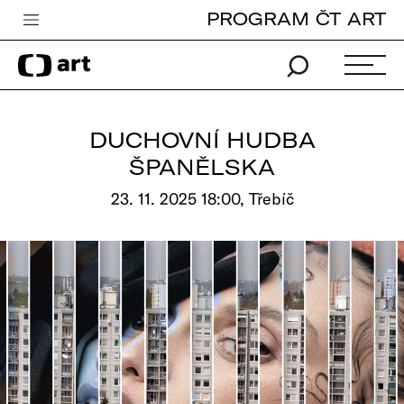
PROGRAM ČT ART
Česká televize
Zpravodajství
Sport
DUCHOVNÍ HUDBA
iVysílání
ŠPANĚLSKA
TV program
23. 11. 2025 18:00, Třebíč
Pro děti
edu
Vše o ČT