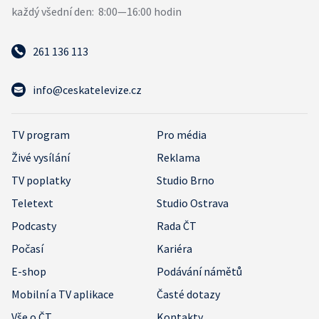
261 136 113
info@ceskatelevize.cz
TV program
Pro média
Živé vysílání
Reklama
TV poplatky
Studio Brno
Teletext
Studio Ostrava
Podcasty
Rada ČT
Počasí
Kariéra
E-shop
Podávání námětů
Mobilní a TV aplikace
Časté dotazy
Vše o ČT
Kontakty