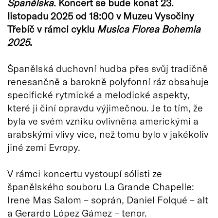
Španělska
. Koncert se bude konat 23.
listopadu 2025 od 18:00 v Muzeu Vysočiny
Třebíč v rámci cyklu
Musica Florea Bohemia
2025
.
Španělská duchovní hudba přes svůj tradičně
renesančně a barokně polyfonní ráz obsahuje
specifické rytmické a melodické aspekty,
které ji činí opravdu výjimečnou. Je to tím, že
byla ve svém vzniku ovlivněna americkými a
arabskými vlivy více, než tomu bylo v jakékoliv
jiné zemi Evropy.
V rámci koncertu vystoupí sólisti ze
španělského souboru La Grande Chapelle:
Irene Mas Salom – soprán, Daniel Folqué – alt
a Gerardo López Gámez – tenor.