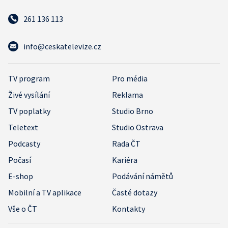
261 136 113
info@ceskatelevize.cz
TV program
Pro média
Živé vysílání
Reklama
TV poplatky
Studio Brno
Teletext
Studio Ostrava
Podcasty
Rada ČT
Počasí
Kariéra
E-shop
Podávání námětů
Mobilní a TV aplikace
Časté dotazy
Vše o ČT
Kontakty