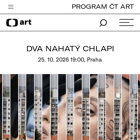
PROGRAM ČT ART
Česká televize
Zpravodajství
Sport
DVA NAHATÝ CHLAPI
iVysílání
25. 10. 2026 19:00, Praha
TV program
Pro děti
edu
Vše o ČT