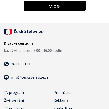
více
261 136 113
info@ceskatelevize.cz
TV program
Pro média
Živé vysílání
Reklama
TV poplatky
Studio Brno