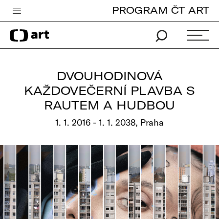
PROGRAM ČT ART
Česká televize
Zpravodajství
Sport
DVOUHODINOVÁ
iVysílání
KAŽDOVEČERNÍ PLAVBA S
RAUTEM A HUDBOU
TV program
1. 1. 2016 - 1. 1. 2038, Praha
Pro děti
edu
Vše o ČT