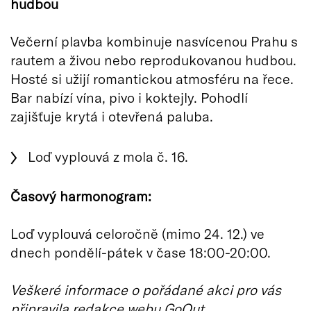
hudbou
Večerní plavba kombinuje nasvícenou Prahu s
rautem a živou nebo reprodukovanou hudbou.
Hosté si užijí romantickou atmosféru na řece.
Bar nabízí vína, pivo i koktejly. Pohodlí
zajišťuje krytá i otevřená paluba.
Loď vyplouvá z mola č. 16.
Časový harmonogram:
Loď vyplouvá celoročně (mimo 24. 12.) ve
dnech pondělí-pátek v čase 18:00-20:00.
Veškeré informace o pořádané akci pro vás
připravila redakce webu GoOut.