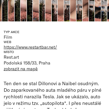
TYP AKCE
Film
WEB
https://www.restartbar.net/
MÍSTO
Rest.art
Podolská 158/33, Praha
zobrazit na mapě
Ten den se stal Dillonovi a Naibel osudným.
Do zaparkovaného auta mladého páru v plné
rychlosti narazila Tesla. Jak se ukázalo, auto
jelo v režimu tzv. „autopilota“. I přes neustálé