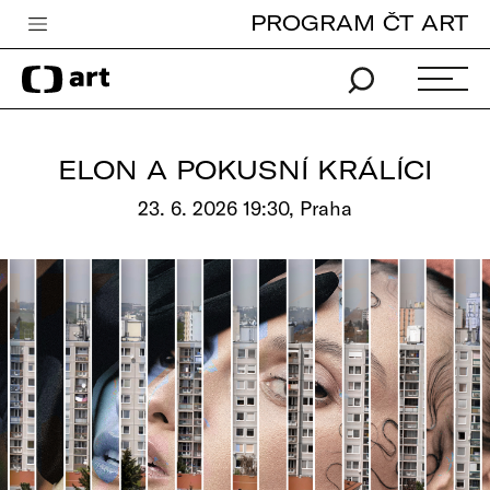
PROGRAM ČT ART
Česká televize
Zpravodajství
Sport
ELON A POKUSNÍ KRÁLÍCI
iVysílání
23. 6. 2026 19:30, Praha
TV program
Pro děti
edu
Vše o ČT