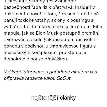
ujišťování ze strany Tesly ohledně
bezpečnosti řada rizik přetrvává. Insideři v
dokumentu hovoří o tom, že v samotné firmě
panují toxické vztahy, sklony k bossingu a
vydírání. To jde ruku v ruce s jejím šéfem. Film
mapuje, jak se Elon Musk postupně proměnil
z věrozvěsta ekologického automobilového
pohonu v podivnou ultrapravicovou figuru s
mesiášským komplexem, pro kterou je
demokracie pouze překážkou.
Veškeré informace o pořádané akci pro vás
připravila redakce webu GoOut.
nejčtenější články