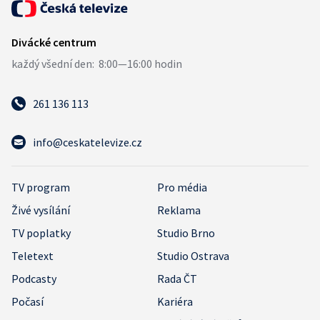
261 136 113
info@ceskatelevize.cz
TV program
Pro média
Živé vysílání
Reklama
TV poplatky
Studio Brno
Teletext
Studio Ostrava
Podcasty
Rada ČT
Počasí
Kariéra