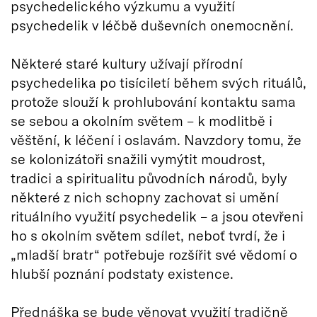
psychedelického výzkumu a využití
psychedelik v léčbě duševních onemocnění.
Některé staré kultury užívají přírodní
psychedelika po tisíciletí během svých rituálů,
protože slouží k prohlubování kontaktu sama
se sebou a okolním světem – k modlitbě i
věštění, k léčení i oslavám. Navzdory tomu, že
se kolonizátoři snažili vymýtit moudrost,
tradici a spiritualitu původních národů, byly
některé z nich schopny zachovat si umění
rituálního využití psychedelik – a jsou otevřeni
ho s okolním světem sdílet, neboť tvrdí, že i
„mladší bratr“ potřebuje rozšířit své vědomí o
hlubší poznání podstaty existence.
Přednáška se bude věnovat využití tradičně