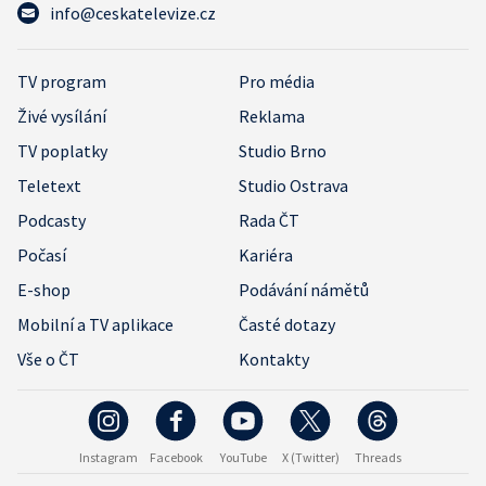
info@ceskatelevize.cz
TV program
Pro média
Živé vysílání
Reklama
TV poplatky
Studio Brno
Teletext
Studio Ostrava
Podcasty
Rada ČT
Počasí
Kariéra
E-shop
Podávání námětů
Mobilní a TV aplikace
Časté dotazy
Vše o ČT
Kontakty
Instagram
Facebook
YouTube
X (Twitter)
Threads