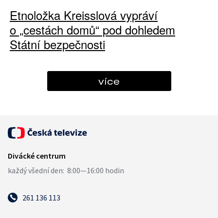
Etnoložka Kreisslová vypráví
o „cestách domů“ pod dohledem
Státní bezpečnosti
více
261 136 113