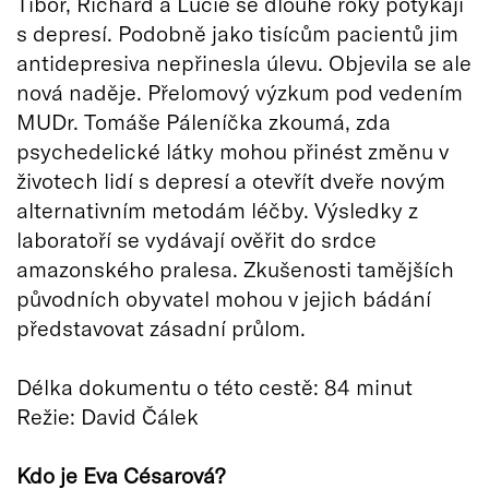
Tibor, Richard a Lucie se dlouhé roky potýkají
s depresí. Podobně jako tisícům pacientů jim
antidepresiva nepřinesla úlevu. Objevila se ale
nová naděje. Přelomový výzkum pod vedením
MUDr. Tomáše Páleníčka zkoumá, zda
psychedelické látky mohou přinést změnu v
životech lidí s depresí a otevřít dveře novým
alternativním metodám léčby. Výsledky z
laboratoří se vydávají ověřit do srdce
amazonského pralesa. Zkušenosti tamějších
původních obyvatel mohou v jejich bádání
představovat zásadní průlom.
Délka dokumentu o této cestě: 84 minut
Režie: David Čálek
Kdo je Eva Césarová?