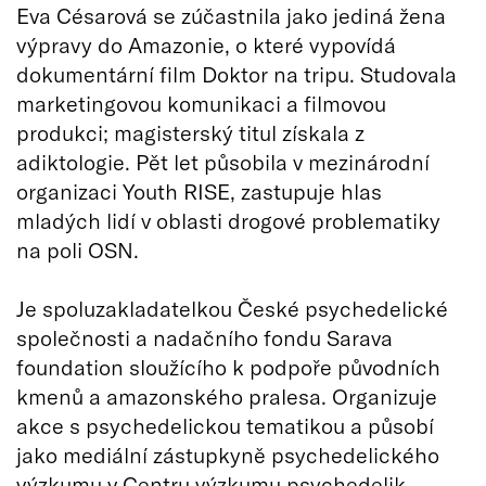
Eva Césarová se zúčastnila jako jediná žena
výpravy do Amazonie, o které vypovídá
dokumentární film Doktor na tripu. Studovala
marketingovou komunikaci a filmovou
produkci; magisterský titul získala z
adiktologie. Pět let působila v mezinárodní
organizaci Youth RISE, zastupuje hlas
mladých lidí v oblasti drogové problematiky
na poli OSN.
Je spoluzakladatelkou České psychedelické
společnosti a nadačního fondu Sarava
foundation sloužícího k podpoře původních
kmenů a amazonského pralesa. Organizuje
akce s psychedelickou tematikou a působí
jako mediální zástupkyně psychedelického
výzkumu v Centru výzkumu psychedelik