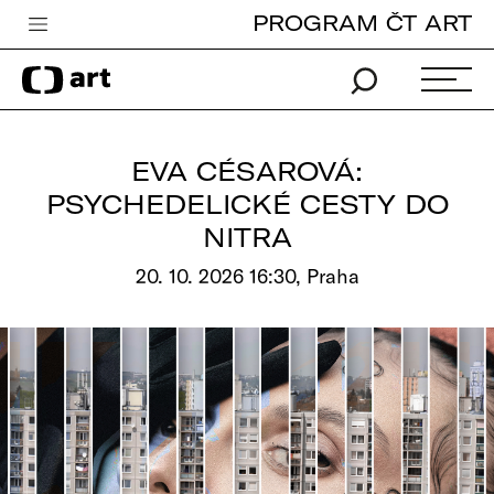
PROGRAM ČT ART
Česká televize
Zpravodajství
Sport
EVA CÉSAROVÁ:
iVysílání
PSYCHEDELICKÉ CESTY DO
NITRA
TV program
20. 10. 2026 16:30, Praha
Pro děti
edu
Vše o ČT