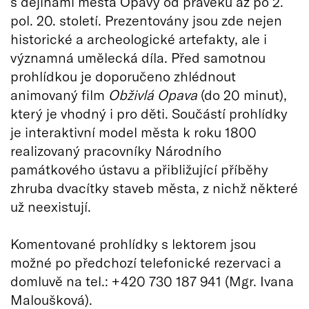
s dějinami města Opavy od pravěku až po 2.
pol. 20. století. Prezentovány jsou zde nejen
historické a archeologické artefakty, ale i
významná umělecká díla. Před samotnou
prohlídkou je doporučeno zhlédnout
animovaný film
Obživlá Opava
(do 20 minut),
který je vhodný i pro děti. Součástí prohlídky
je interaktivní model města k roku 1800
realizovaný pracovníky Národního
památkového ústavu a přibližující příběhy
zhruba dvacítky staveb města, z nichž některé
už neexistují.
Komentované prohlídky s lektorem jsou
možné po předchozí telefonické rezervaci a
domluvě na tel.: +420 730 187 941 (Mgr. Ivana
Maloušková).