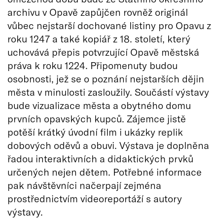
archivu v Opavě zapůjčen rovněž originál
vůbec nejstarší dochované listiny pro Opavu z
roku 1247 a také kopiář z 18. století, který
uchovává přepis potvrzující Opavě městská
práva k roku 1224. Připomenuty budou
osobnosti, jež se o poznání nejstarších dějin
města v minulosti zasloužily. Součástí výstavy
bude vizualizace města a obytného domu
prvních opavských kupců. Zájemce jistě
potěší krátký úvodní film i ukázky replik
dobových oděvů a obuvi. Výstava je doplněna
řadou interaktivních a didaktických prvků
určených nejen dětem. Potřebné informace
pak návštěvníci načerpají zejména
prostřednictvím videoreportáží s autory
výstavy.