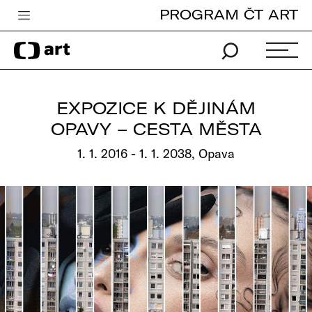
PROGRAM ČT ART
Česká televize
Zpravodajství
Sport
EXPOZICE K DĚJINÁM
iVysílání
OPAVY – CESTA MĚSTA
TV program
1. 1. 2016 - 1. 1. 2038, Opava
Pro děti
edu
Vše o ČT