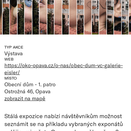
TYP AKCE
Výstava
WEB
https://oko-opava.cz/o-nas/obec-dum-vc-galerie-
eisler/
MÍSTO
Obecní dům - 1. patro
Ostrožná 46, Opava
zobrazit na mapě
Stálá expozice nabízí návštěvníkům možnost
seznámit se na příkladu vybraných exponátů