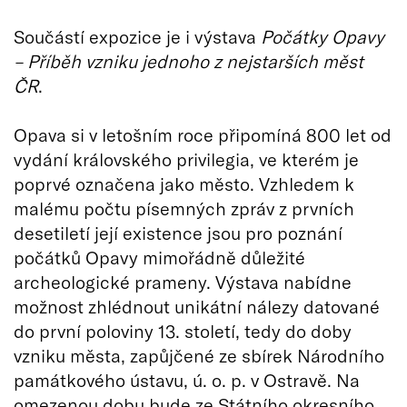
Součástí expozice je i výstava
Počátky Opavy
– Příběh vzniku jednoho z nejstarších měst
ČR
.
Opava si v letošním roce připomíná 800 let od
vydání královského privilegia, ve kterém je
poprvé označena jako město. Vzhledem k
malému počtu písemných zpráv z prvních
desetiletí její existence jsou pro poznání
počátků Opavy mimořádně důležité
archeologické prameny. Výstava nabídne
možnost zhlédnout unikátní nálezy datované
do první poloviny 13. století, tedy do doby
vzniku města, zapůjčené ze sbírek Národního
památkového ústavu, ú. o. p. v Ostravě. Na
omezenou dobu bude ze Státního okresního