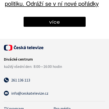
politiku. Odráží se v ní nové pořádky
více
261 136 113
info@ceskatelevize.cz
TV program
Pro média