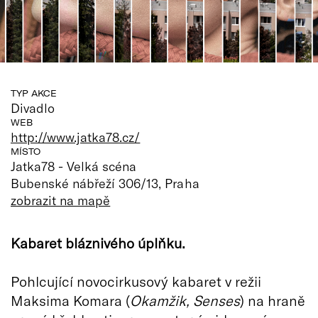
TYP AKCE
Divadlo
WEB
http://www.jatka78.cz/
MÍSTO
Jatka78 - Velká scéna
Bubenské nábřeží 306/13, Praha
zobrazit na mapě
Kabaret bláznivého úplňku.
Pohlcující novocirkusový kabaret v režii
Maksima Komara (
Okamžik, Senses
) na hraně