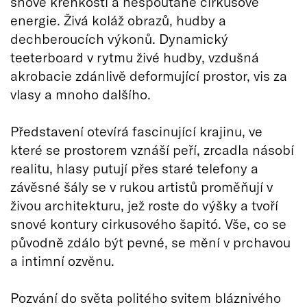
snové křehkosti a nespoutané cirkusové
energie. Živá koláž obrazů, hudby a
dechberoucích výkonů. Dynamický
teeterboard v rytmu živé hudby, vzdušná
akrobacie zdánlivě deformující prostor, vis za
vlasy a mnoho dalšího.
Představení otevírá fascinující krajinu, ve
které se prostorem vznáší peří, zrcadla násobí
realitu, hlasy putují přes staré telefony a
závěsné šály se v rukou artistů proměňují v
živou architekturu, jež roste do výšky a tvoří
snové kontury cirkusového šapitó. Vše, co se
původně zdálo být pevné, se mění v prchavou
a intimní ozvěnu.
Pozvání do světa politého svitem bláznivého