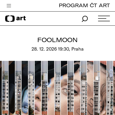
PROGRAM ČT ART
Česká televize
Zpravodajství
Sport
FOOLMOON
iVysílání
28. 12. 2026 19:30, Praha
TV program
Pro děti
edu
Vše o ČT