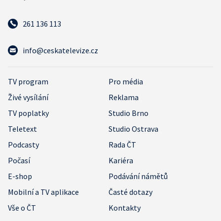
261 136 113
info@ceskatelevize.cz
TV program
Pro média
Živé vysílání
Reklama
TV poplatky
Studio Brno
Teletext
Studio Ostrava
Podcasty
Rada ČT
Počasí
Kariéra
E-shop
Podávání námětů
Mobilní a TV aplikace
Časté dotazy
Vše o ČT
Kontakty