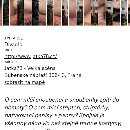
TYP AKCE
Divadlo
WEB
http://www.jatka78.cz/
MÍSTO
Jatka78 - Velká scéna
Bubenské nábřeží 306/13, Praha
zobrazit na mapě
O čem mlčí snoubenci a snoubenky zpití do
němoty? O čem mlčí striptéři, striptérky,
nafukovací penisy a panny? Spojuje je
všechny něco víc než stejně trapné kostýmy,