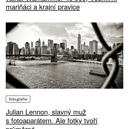
mariňáci a krajní pravice
fotografie
Julian Lennon, slavný muž
s fotoaparátem. Ale fotky tvoří
průměrné