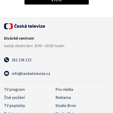
261 136 113
info@ceskatelevize.cz
TV program
Pro média
Živé vysílání
Reklama
TV poplatky
Studio Brno