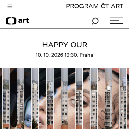
PROGRAM ČT ART
Česká televize
Zpravodajství
Sport
HAPPY OUR
iVysílání
10. 10. 2026 19:30, Praha
TV program
Pro děti
edu
Vše o ČT