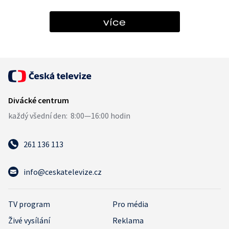
více
261 136 113
info@ceskatelevize.cz
TV program
Pro média
Živé vysílání
Reklama