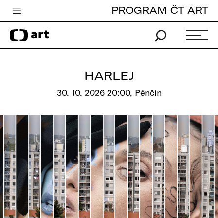
PROGRAM ČT ART
Česká televize
Zpravodajství
Sport
HARLEJ
iVysílání
30. 10. 2026 20:00, Pěnčín
TV program
Pro děti
edu
Vše o ČT