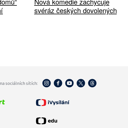
 domů“
Nová komedie zachycuje
í
svéráz českých dovolených
na sociálních sítích: