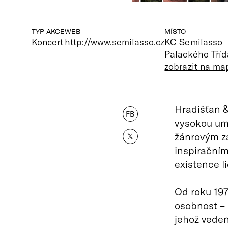
TYP AKCE
WEB
MÍSTO
Koncert
http://www.semilasso.cz
KC Semilasso
Palackého Tříd
zobrazit na ma
Hradišťan &
FB
vysokou umě
žánrovým z
𝕏
inspiračním
existence l
Od roku 19
osobnost – 
jehož vede