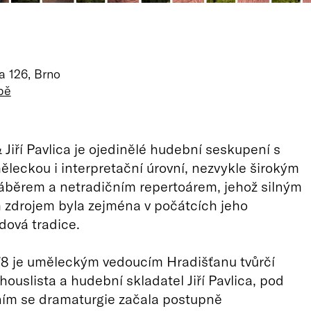
a 126, Brno
pě
 Jiří Pavlica je ojedinělé hudební seskupení s
leckou i interpretační úrovní, nezvykle širokým
áběrem a netradičním repertoárem, jehož silným
 zdrojem byla zejména v počátcích jeho
idová tradice.
78 je uměleckým vedoucím Hradišťanu tvůrčí
houslista a hudební skladatel Jiří Pavlica, pod
ním se dramaturgie začala postupně