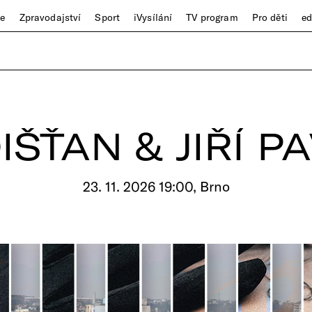
ze
Zpravodajství
Sport
iVysílání
TV program
Pro děti
e
ŠŤAN & JIŘÍ P
23. 11. 2026 19:00, Brno