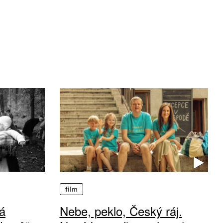
film
á
Nebe, peklo, Český ráj.