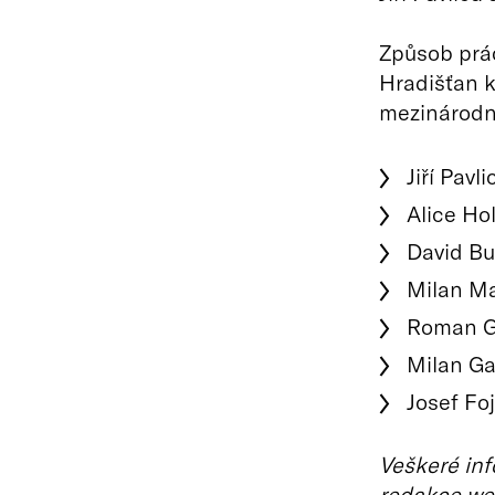
Způsob prác
Hradišťan k
mezinárodn
Jiří Pavl
Alice Ho
David Bur
Milan Ma
Roman Gi
Milan Ga
Josef Foj
Veškeré inf
redakce we