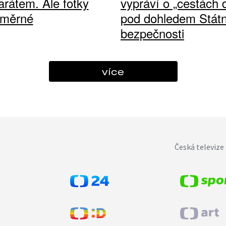
arátem. Ale fotky
vypráví o „cestách
ůměrné
pod dohledem Státn
bezpečnosti
více
Česká televize 