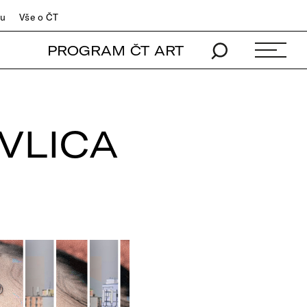
du
Vše o ČT
PROGRAM ČT ART
AVLICA