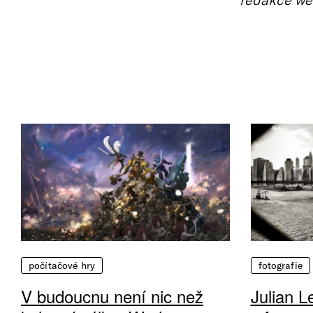
počítačové hry
fotografie
V budoucnu není nic než
Julian L