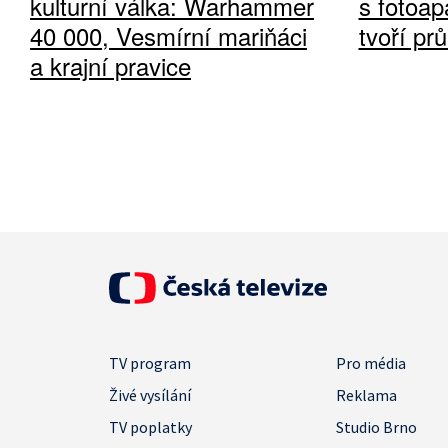
kulturní válka: Warhammer
s fotoap
40 000, Vesmírní mariňáci
tvoří pr
a krajní pravice
TV program
Pro média
Živé vysílání
Reklama
TV poplatky
Studio Brno