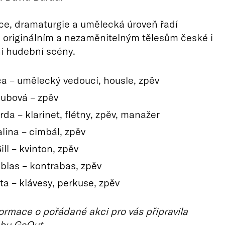
e, dramaturgie a umělecká úroveň řadí
 originálním a nezaměnitelným tělesům české i
í hudební scény.
ica – umělecký vedoucí, housle, zpěv
lubová – zpěv
da – klarinet, flétny, zpěv, manažer
lina – cimbál, zpěv
ll – kvinton, zpěv
blas – kontrabas, zpěv
ta – klávesy, perkuse, zpěv
ormace o pořádané akci pro vás připravila
bu GoOut.