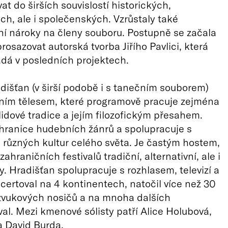
at do širších souvislostí historických,
ch, ale i společenských. Vzrůstaly také
ní nároky na členy souboru. Postupně se začala
osazovat autorská tvorba Jiřího Pavlici, která
ádá v posledních projektech.
dišťan (v širší podobě i s tanečním souborem)
ním tělesem, které programově pracuje zejména
idové tradice a jejím filozofickým přesahem.
hranice hudebních žánrů a spolupracuje s
různých kultur celého světa. Je častým hostem,
ahraničních festivalů tradiční, alternativní, ale i
. Hradišťan spolupracuje s rozhlasem, televizí a
certoval na 4 kontinentech, natočil více než 30
zvukových nosičů a na mnoha dalších
al. Mezi kmenové sólisty patří Alice Holubová,
 a David Burda.