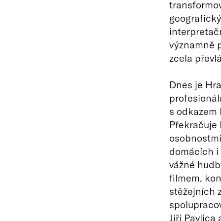
transformov
geografický
interpretač
významně pr
zcela převl
Dnes je Hra
profesionál
s odkazem l
Překračuje 
osobnostmi 
domácích i z
vážné hudby
filmem, kon
stěžejních 
spolupracov
Jiří Pavlica