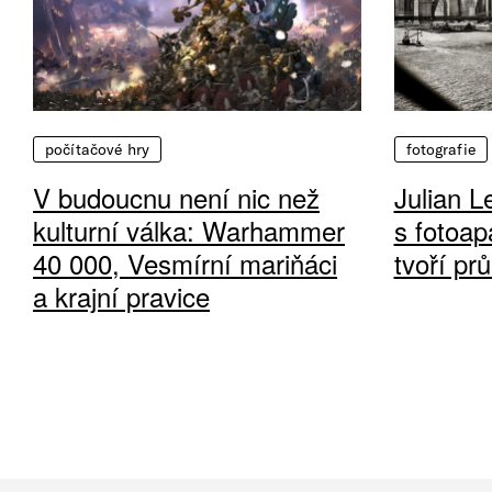
počítačové hry
fotografie
V budoucnu není nic než
Julian L
kulturní válka: Warhammer
s fotoap
40 000, Vesmírní mariňáci
tvoří pr
a krajní pravice