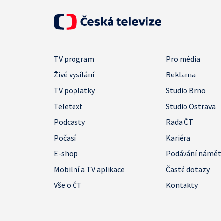
TV program
Pro média
Živé vysílání
Reklama
TV poplatky
Studio Brno
Teletext
Studio Ostrava
Podcasty
Rada ČT
Počasí
Kariéra
E-shop
Podávání námě
Mobilní a TV aplikace
Časté dotazy
Vše o ČT
Kontakty