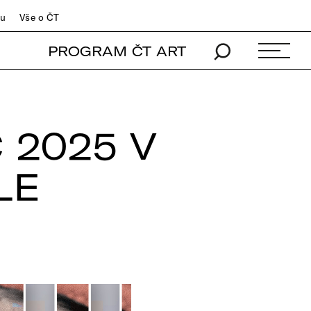
du
Vše o ČT
PROGRAM ČT ART
2025 V
LE