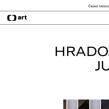
Česká televi
HRADO
J