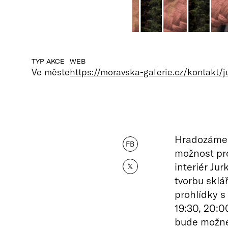
TYP AKCE
WEB
Ve měste
https://moravska-galerie.cz/kontakt/j
Hradozámec
FB
možnost pro
interiér Jur
𝕏
tvorbu skl
prohlídky s
19:30, 20:00
bude možné 