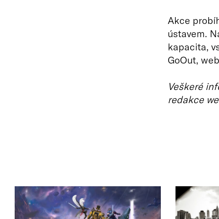
Akce probí
ústavem. N
kapacita, 
GoOut, web
Veškeré inf
redakce we