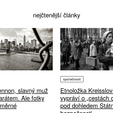
nejčtenější články
společnost
ennon, slavný muž
Etnoložka Kreisslov
arátem. Ale fotky
vypráví o „cestách
ůměrné
pod dohledem Státn
bezpečnosti