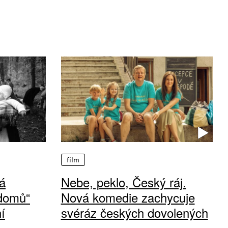
film
á
Nebe, peklo, Český ráj.
 domů“
Nová komedie zachycuje
í
svéráz českých dovolených