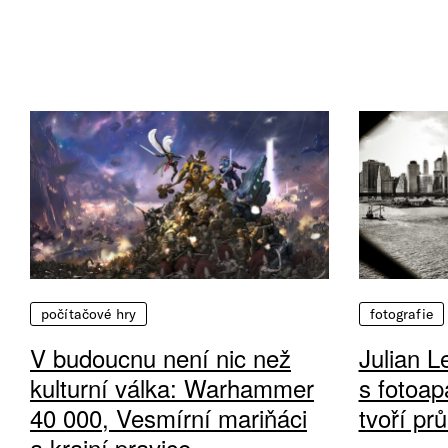
počítačové hry
fotografie
V budoucnu není nic než
Julian L
kulturní válka: Warhammer
s fotoap
40 000, Vesmírní mariňáci
tvoří pr
a krajní pravice