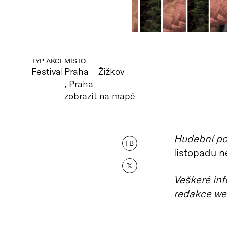
TYP AKCE
MÍSTO
Festival
Praha –⁠ Žižkov
, Praha
zobrazit na mapě
Hudební po
FB
listopadu n
𝕏
Veškeré inf
redakce we