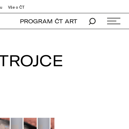
du
Vše o ČT
PROGRAM ČT ART
TROJCE