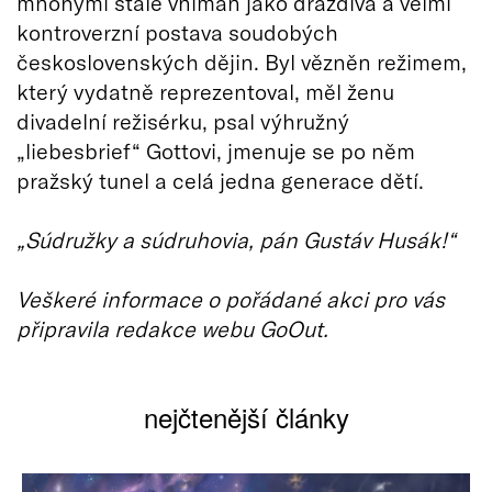
mnohými stále vnímán jako dráždivá a velmi
kontroverzní postava soudobých
československých dějin. Byl vězněn režimem,
který vydatně reprezentoval, měl ženu
divadelní režisérku, psal výhružný
„liebesbrief“ Gottovi, jmenuje se po něm
pražský tunel a celá jedna generace dětí.
„Súdružky a súdruhovia, pán Gustáv Husák!“
Veškeré informace o pořádané akci pro vás
připravila redakce webu GoOut.
nejčtenější články