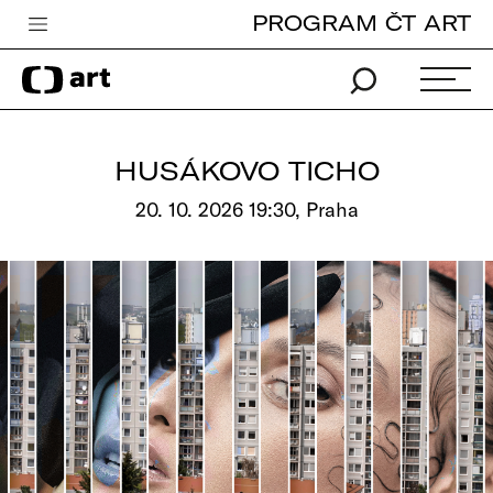
PROGRAM ČT ART
Česká televize
Zpravodajství
Sport
HUSÁKOVO TICHO
iVysílání
20. 10. 2026 19:30, Praha
TV program
Pro děti
edu
Vše o ČT