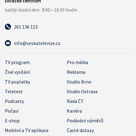
261 136 113
info@ceskatelevize.cz
TV program
Pro média
Živé vysílání
Reklama
TV poplatky
Studio Brno
Teletext
Studio Ostrava
Podcasty
Rada ČT
Počasí
Kariéra
E-shop
Podávání námětů
Mobilní a TV aplikace
Časté dotazy