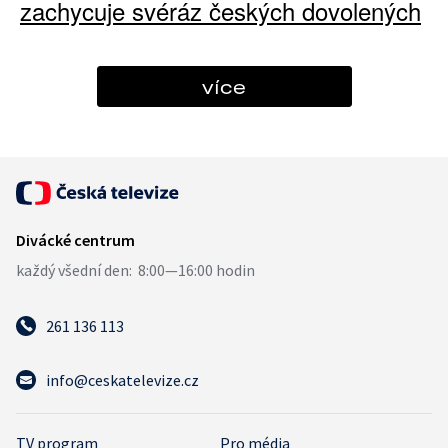
zachycuje svéráz českých dovolených
více
261 136 113
info@ceskatelevize.cz
TV program
Pro média