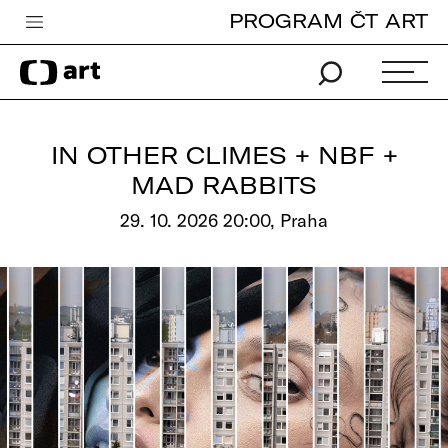
PROGRAM ČT ART
Česká televize
Zpravodajství
Sport
IN OTHER CLIMES + NBF +
iVysílání
MAD RABBITS
TV program
29. 10. 2026 20:00, Praha
Pro děti
edu
Vše o ČT