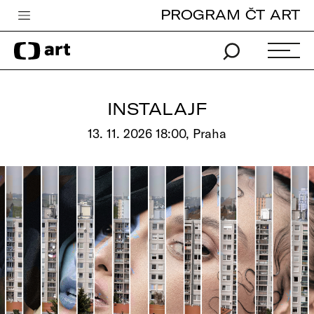
PROGRAM ČT ART
Česká televize
Zpravodajství
Sport
INSTALAJF
iVysílání
13. 11. 2026 18:00, Praha
TV program
Pro děti
edu
Vše o ČT