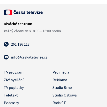
261 136 113
info@ceskatelevize.cz
TV program
Pro média
Živé vysílání
Reklama
TV poplatky
Studio Brno
Teletext
Studio Ostrava
Podcasty
Rada ČT