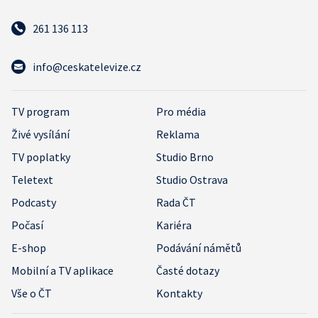
261 136 113
info@ceskatelevize.cz
TV program
Pro média
Živé vysílání
Reklama
TV poplatky
Studio Brno
Teletext
Studio Ostrava
Podcasty
Rada ČT
Počasí
Kariéra
E-shop
Podávání námětů
Mobilní a TV aplikace
Časté dotazy
Vše o ČT
Kontakty