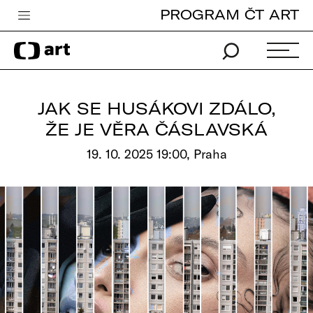
PROGRAM ČT ART
Česká televize
Zpravodajství
Sport
JAK SE HUSÁKOVI ZDÁLO,
iVysílání
ŽE JE VĚRA ČÁSLAVSKÁ
TV program
19. 10. 2025 19:00, Praha
Pro děti
edu
Vše o ČT